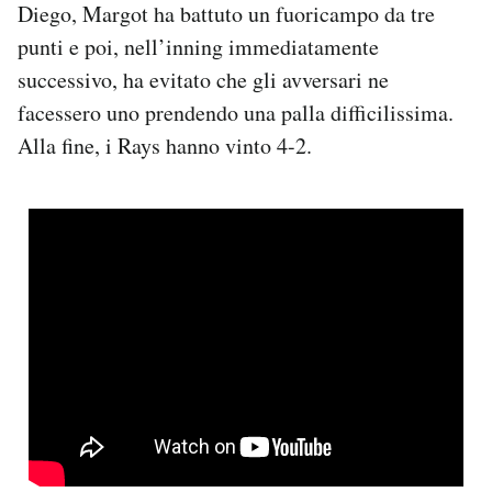
Diego, Margot ha battuto un fuoricampo da tre
Notifiche mobile
punti e poi, nell’inning immediatamente
Regala il Post
Hai bisogno di aiuto?
successivo, ha evitato che gli avversari ne
Esci
facessero uno prendendo una palla difficilissima.
Alla fine, i Rays hanno vinto 4-2.