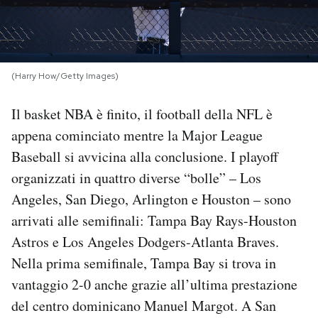
PODCAST
NEWSLETTER
(Harry How/Getty Images)
Il basket NBA è finito, il football della NFL è
I MIEI PREFERITI
appena cominciato mentre la Major League
Baseball si avvicina alla conclusione. I playoff
SHOP
organizzati in quattro diverse “bolle” – Los
Angeles, San Diego, Arlington e Houston – sono
CALENDARIO
arrivati alle semifinali: Tampa Bay Rays-Houston
Astros e Los Angeles Dodgers-Atlanta Braves.
Nella prima semifinale, Tampa Bay si trova in
AREA PERSONALE
vantaggio 2-0 anche grazie all’ultima prestazione
Area Personale
del centro dominicano Manuel Margot. A San
Newsletter