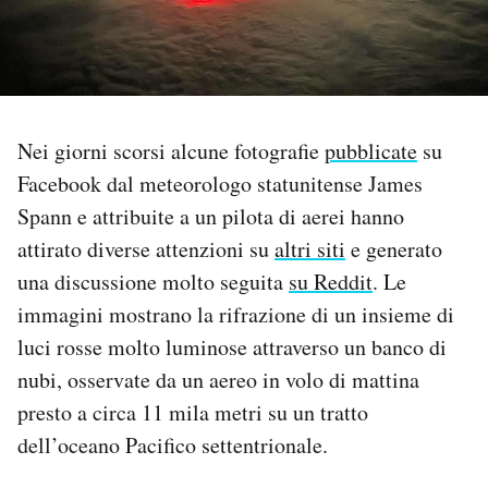
PODCAST
NEWSLETTER
Nei giorni scorsi alcune fotografie
pubblicate
su
Facebook dal meteorologo statunitense James
I MIEI PREFERITI
Spann e attribuite a un pilota di aerei hanno
attirato diverse attenzioni su
altri siti
e generato
SHOP
una discussione molto seguita
su Reddit
. Le
immagini mostrano la rifrazione di un insieme di
CALENDARIO
luci rosse molto luminose attraverso un banco di
nubi, osservate da un aereo in volo di mattina
AREA PERSONALE
presto a circa 11 mila metri su un tratto
dell’oceano Pacifico settentrionale.
Area Personale
Newsletter