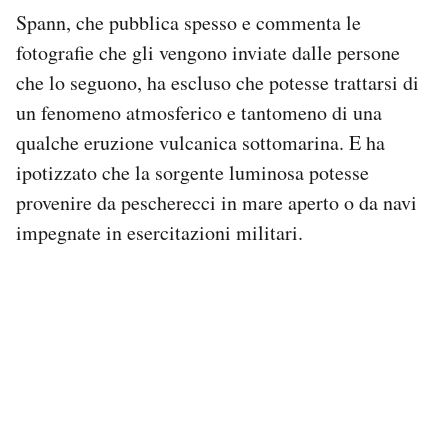
Notifiche mobile
Spann, che pubblica spesso e commenta le
Regala il Post
fotografie che gli vengono inviate dalle persone
Hai bisogno di aiuto?
che lo seguono, ha escluso che potesse trattarsi di
Esci
un fenomeno atmosferico e tantomeno di una
qualche eruzione vulcanica sottomarina. E ha
ipotizzato che la sorgente luminosa potesse
provenire da pescherecci in mare aperto o da navi
impegnate in esercitazioni militari.