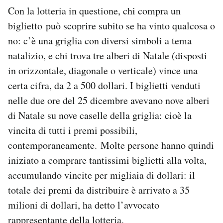
Notifiche mobile
Con la lotteria in questione, chi compra un
Regala il Post
biglietto può scoprire subito se ha vinto qualcosa o
Hai bisogno di aiuto?
no: c’è una griglia con diversi simboli a tema
Esci
natalizio, e chi trova tre alberi di Natale (disposti
in orizzontale, diagonale o verticale) vince una
certa cifra, da 2 a 500 dollari. I biglietti venduti
nelle due ore del 25 dicembre avevano nove alberi
di Natale su nove caselle della griglia: cioè la
vincita di tutti i premi possibili,
contemporaneamente. Molte persone hanno quindi
iniziato a comprare tantissimi biglietti alla volta,
accumulando vincite per migliaia di dollari: il
totale dei premi da distribuire è arrivato a 35
milioni di dollari, ha detto l’avvocato
rappresentante della lotteria.