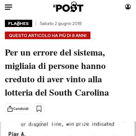
Auto
FLA
HES
Sabato 2 giugno 2018
QUESTO ARTICOLO HA PIÙ DI
8 ANNI
HOME
Per un errore del sistema,
Italia
Moda
Mondo
Libri
migliaia di persone hanno
Politica
Consumismi
creduto di aver vinto alla
Tecnologia
Storie/Idee
Internet
Ok Boomer!
lotteria del South Carolina
Scienza
Media
Cultura
Europa
Condividi
Economia
Altrecose
Sport
Mondiali calcio 2026