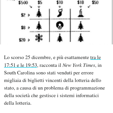
PODCAST
NEWSLETTER
I MIEI PREFERITI
Lo scorso 25 dicembre, e più esattamente
tra le
SHOP
17:51 e le 19:53
, racconta il
New York Times
, in
South Carolina sono stati venduti per errore
CALENDARIO
migliaia di biglietti vincenti della lotteria dello
stato, a causa di un problema di programmazione
AREA PERSONALE
della società che gestisce i sistemi informatici
della lotteria.
Area Personale
Newsletter