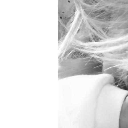
PODCAST
NEWSLETTER
I MIEI PREFERITI
SHOP
CALENDARIO
AREA PERSONALE
Area Personale
Newsletter