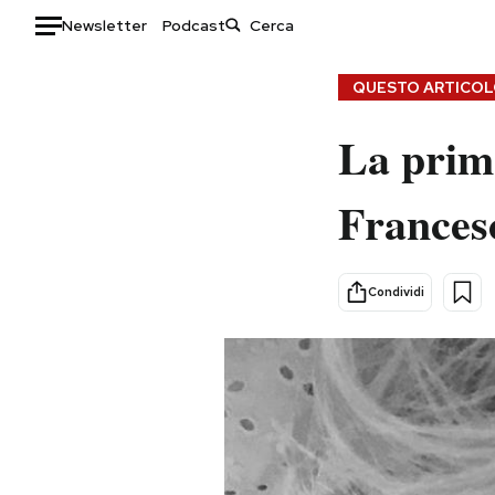
Newsletter
Podcast
Auto
QUESTO ARTICOLO
HOME
La prima 
Italia
Moda
Francesc
Mondo
Libri
Politica
Consumismi
Tecnologia
Storie/Idee
Condividi
Internet
Ok Boomer!
Scienza
Media
Cultura
Europa
Economia
Altrecose
Sport
Mondiali calcio 2026