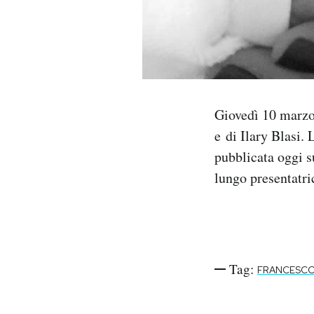
Notifiche mobile
Regala il Post
Hai bisogno di aiuto?
Esci
Giovedì 10 marzo 
e di Ilary Blasi.
pubblicata oggi su
lungo presentatri
Tag:
FRANCESCO