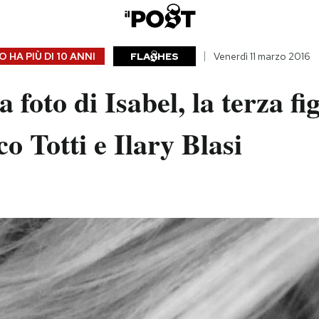
 HA PIÙ DI
10 ANNI
FLA
HES
Venerdì 11 marzo 2016
foto di Isabel, la terza fig
o Totti e Ilary Blasi