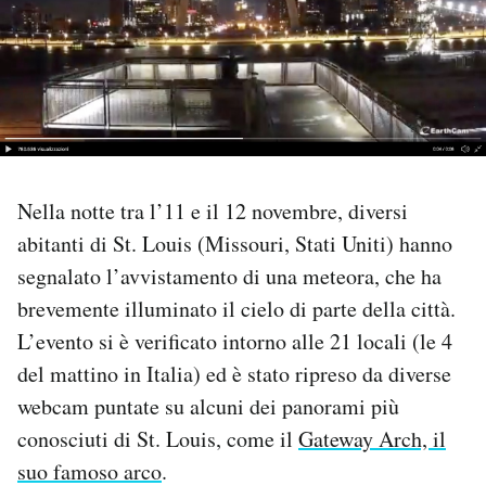
PODCAST
NEWSLETTER
I MIEI PREFERITI
Nella notte tra l’11 e il 12 novembre, diversi
abitanti di St. Louis (Missouri, Stati Uniti) hanno
SHOP
segnalato l’avvistamento di una meteora, che ha
brevemente illuminato il cielo di parte della città.
CALENDARIO
L’evento si è verificato intorno alle 21 locali (le 4
del mattino in Italia) ed è stato ripreso da diverse
AREA PERSONALE
webcam puntate su alcuni dei panorami più
conosciuti di St. Louis, come il
Gateway Arch, il
Area Personale
suo famoso arco
.
Newsletter