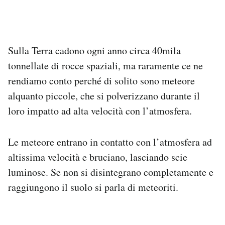
Notifiche mobile
Regala il Post
Hai bisogno di aiuto?
Esci
Sulla Terra cadono ogni anno circa 40mila
tonnellate di rocce spaziali, ma raramente ce ne
rendiamo conto perché di solito sono meteore
alquanto piccole, che si polverizzano durante il
loro impatto ad alta velocità con l’atmosfera.
Le meteore entrano in contatto con l’atmosfera ad
altissima velocità e bruciano, lasciando scie
luminose. Se non si disintegrano completamente e
raggiungono il suolo si parla di meteoriti.