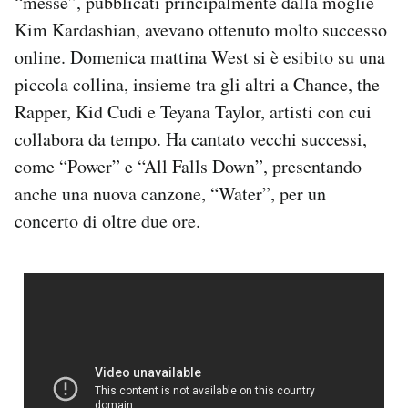
“messe”, pubblicati principalmente dalla moglie
Notifiche mobile
Kim Kardashian, avevano ottenuto molto successo
Regala il Post
online. Domenica mattina West si è esibito su una
Hai bisogno di aiuto?
piccola collina, insieme tra gli altri a Chance, the
Esci
Rapper, Kid Cudi e Teyana Taylor, artisti con cui
collabora da tempo. Ha cantato vecchi successi,
come “Power” e “All Falls Down”, presentando
anche una nuova canzone, “Water”, per un
concerto di oltre due ore.