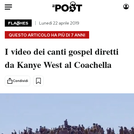
Auto
FLA
HES
Lunedì 22 aprile 2019
QUESTO ARTICOLO HA PIÙ DI
7 ANNI
HOME
I video dei canti gospel diretti
Italia
Moda
Mondo
Libri
da Kanye West al Coachella
Politica
Consumismi
Tecnologia
Storie/Idee
Condividi
Internet
Ok Boomer!
Scienza
Media
Cultura
Europa
Economia
Altrecose
Sport
Mondiali calcio 2026