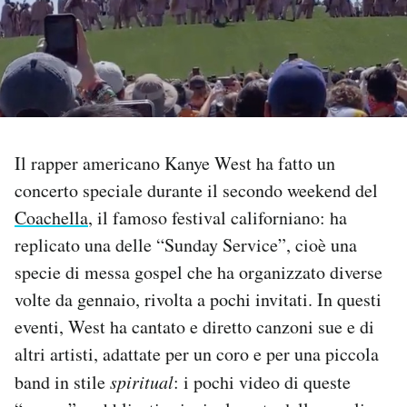
PODCAST
NEWSLETTER
I MIEI PREFERITI
Il rapper americano Kanye West ha fatto un
concerto speciale durante il secondo weekend del
Coachella
, il famoso festival californiano: ha
SHOP
replicato una delle “Sunday Service”, cioè una
specie di messa gospel che ha organizzato diverse
CALENDARIO
volte da gennaio, rivolta a pochi invitati. In questi
eventi, West ha cantato e diretto canzoni sue e di
AREA PERSONALE
altri artisti, adattate per un coro e per una piccola
Area Personale
band in stile
spiritual
: i pochi video di queste
Newsletter