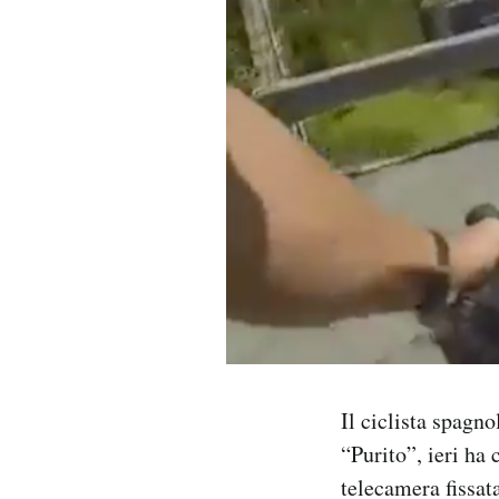
PODCAST
NEWSLETTER
I MIEI PREFERITI
SHOP
CALENDARIO
AREA PERSONALE
Il ciclista spagn
“Purito”, ieri ha 
Area Personale
telecamera fissat
Newsletter