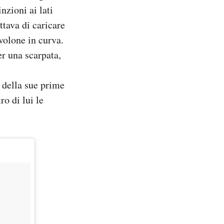
nzioni ai lati
ttava di caricare
ivolone in curva.
er una scarpata,
a della sue prime
ro di lui le