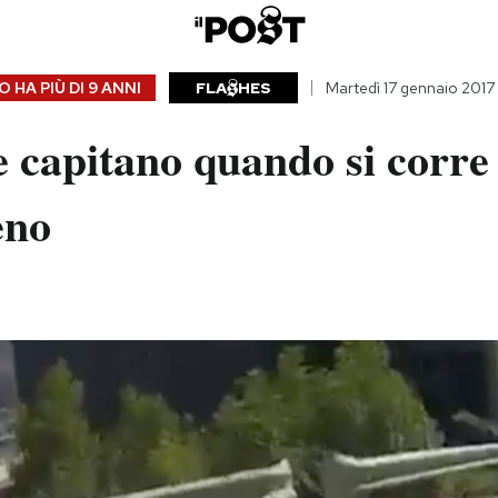
 HA PIÙ DI
9 ANNI
FLA
HES
Martedì 17 gennaio 2017
 capitano quando si corre i
eno