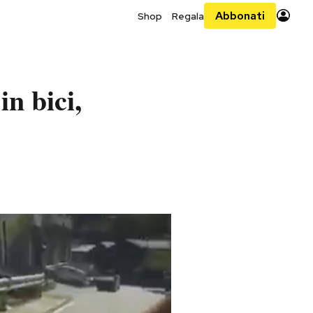
Abbonati
Shop
Regala
n bici,