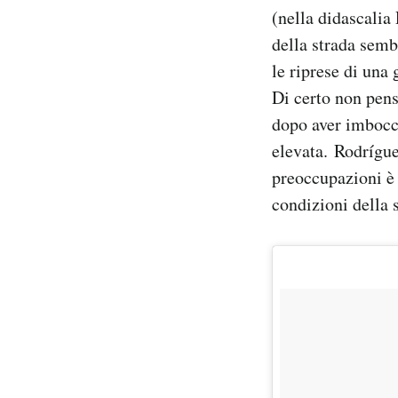
(nella didascalia 
Notifiche mobile
Regala il Post
della strada semb
Hai bisogno di aiuto?
le riprese di una 
Esci
Di certo non pens
dopo aver imbocca
elevata. Rodrígue
preoccupazioni è s
condizioni della s