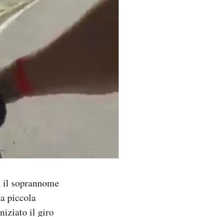
n il soprannome
na piccola
iziato il giro