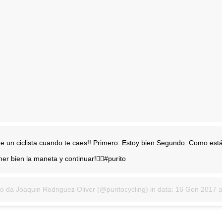
 un ciclista cuando te caes!! Primero: Estoy bien Segundo: Como est
ner bien la maneta y continuar!👌🏼#purito
o da Joaquin Rodriguez Oliver (@puritocycling) in data:
16 Gen 2017 alle ore 10