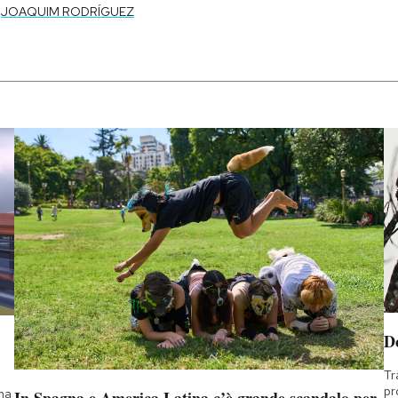
JOAQUIM RODRÍGUEZ
D
Tr
pr
 ma
In Spagna e America Latina c’è grande scandalo per