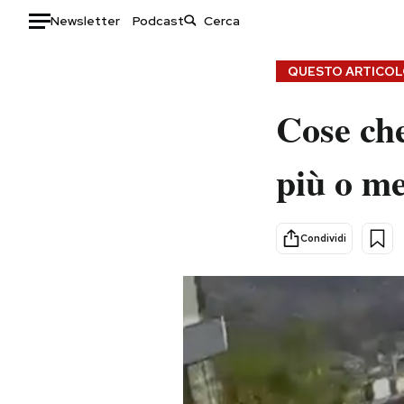
Newsletter
Podcast
Auto
QUESTO ARTICOLO
HOME
Cose che
Italia
Moda
più o m
Mondo
Libri
Politica
Consumismi
Tecnologia
Storie/Idee
Condividi
Internet
Ok Boomer!
Scienza
Media
Cultura
Europa
Economia
Altrecose
Sport
Mondiali calcio 2026