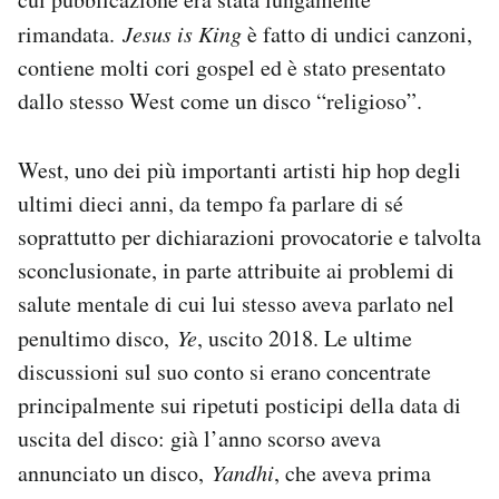
Notifiche mobile
rimandata.
Jesus is King
è fatto di undici canzoni,
Regala il Post
contiene molti cori gospel ed è stato presentato
Hai bisogno di aiuto?
dallo stesso West come un disco “religioso”.
Esci
West, uno dei più importanti artisti hip hop degli
ultimi dieci anni, da tempo fa parlare di sé
soprattutto per dichiarazioni provocatorie e talvolta
sconclusionate, in parte attribuite ai problemi di
salute mentale di cui lui stesso aveva parlato nel
penultimo disco,
Ye
, uscito 2018. Le ultime
discussioni sul suo conto si erano concentrate
principalmente sui ripetuti posticipi della data di
uscita del disco: già l’anno scorso aveva
annunciato un disco,
Yandhi
, che aveva prima