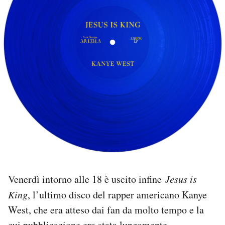
PODCAST
NEWSLETTER
I MIEI PREFERITI
SHOP
CALENDARIO
Venerdì intorno alle 18 è uscito infine
Jesus is
AREA PERSONALE
King
, l’ultimo disco del rapper americano Kanye
Area Personale
West, che era atteso dai fan da molto tempo e la
Newsletter
cui pubblicazione era stata lungamente