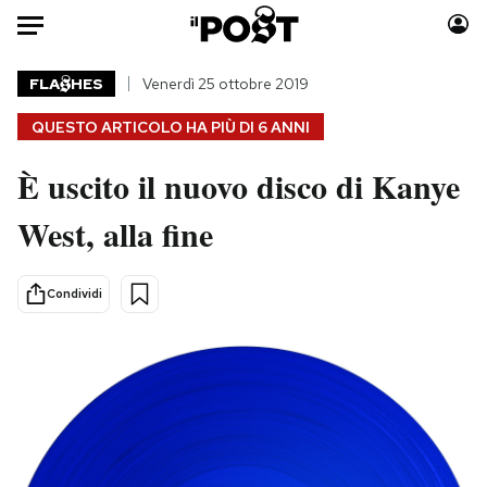
Auto
FLA
HES
Venerdì 25 ottobre 2019
QUESTO ARTICOLO HA PIÙ DI
6 ANNI
HOME
È uscito il nuovo disco di Kanye
Italia
Moda
Mondo
Libri
West, alla fine
Politica
Consumismi
Tecnologia
Storie/Idee
Condividi
Internet
Ok Boomer!
Scienza
Media
Cultura
Europa
Economia
Altrecose
Sport
Mondiali calcio 2026