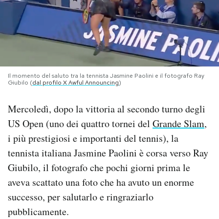
PODCAST
NEWSLETTER
Il momento del saluto tra la tennista Jasmine Paolini e il fotografo Ray
Giubilo (
dal profilo X Awful Announcing
)
I MIEI PREFERITI
Mercoledì, dopo la vittoria al secondo turno degli
SHOP
US Open (uno dei quattro tornei del
Grande Slam
,
i più prestigiosi e importanti del tennis), la
CALENDARIO
tennista italiana Jasmine Paolini è corsa verso Ray
Giubilo, il fotografo che pochi giorni prima le
AREA PERSONALE
aveva scattato una foto che ha avuto un enorme
successo, per salutarlo e ringraziarlo
Area Personale
pubblicamente.
Newsletter