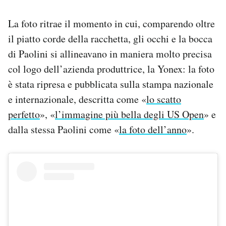
Notifiche mobile
Regala il Post
La foto ritrae il momento in cui, comparendo oltre
Hai bisogno di aiuto?
il piatto corde della racchetta, gli occhi e la bocca
Esci
di Paolini si allineavano in maniera molto precisa
col logo dell’azienda produttrice, la Yonex: la foto
è stata ripresa e pubblicata sulla stampa nazionale
e internazionale, descritta come «
lo scatto
perfetto
», «
l’immagine più bella degli US Open
» e
dalla stessa Paolini come «
la foto dell’anno
».