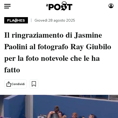
Auto
FLA
HES
Giovedì 28 agosto 2025
Il ringraziamento di Jasmine
HOME
Paolini al fotografo Ray Giubilo
Italia
Moda
Mondo
Libri
per la foto notevole che le ha
Politica
Consumismi
fatto
Tecnologia
Storie/Idee
Internet
Ok Boomer!
Scienza
Media
Condividi
Cultura
Europa
Economia
Altrecose
Sport
Mondiali calcio 2026