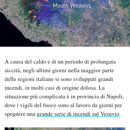
PODCAST
NEWSLETTER
I MIEI PREFERITI
A causa del caldo e di un periodo di prolungata
siccità, negli ultimi giorni nella maggior parte
SHOP
delle regioni italiane si sono sviluppati grandi
incendi, in molti casi di origine dolosa. La
CALENDARIO
situazione più complicata è in provincia di Napoli,
dove i vigili del fuoco sono al lavoro da giorni per
AREA PERSONALE
spegnere una
grande serie di incendi sul Vesuvio
.
Area Personale
Newsletter