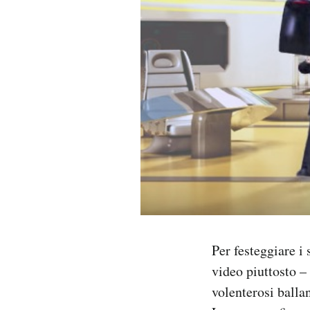
PODCAST
NEWSLETTER
I MIEI PREFERITI
SHOP
CALENDARIO
Per festeggiare i
AREA PERSONALE
video piuttosto –
Area Personale
volenterosi ball
Newsletter