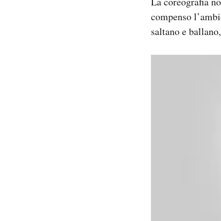
La coreografia no
Notifiche mobile
compenso l’ambie
Regala il Post
saltano e ballano
Hai bisogno di aiuto?
Esci