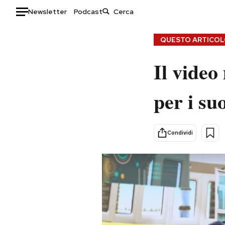
Newsletter
Podcast
Auto
QUESTO ARTICOLO
HOME
Il video
Italia
Moda
per i su
Mondo
Libri
Politica
Consumismi
Tecnologia
Storie/Idee
Condividi
Internet
Ok Boomer!
Scienza
Media
Cultura
Europa
Economia
Altrecose
Sport
Mondiali calcio 2026