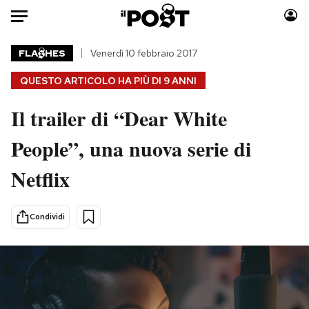
Auto
FLA
HES
Venerdì 10 febbraio 2017
QUESTO ARTICOLO HA PIÙ DI
9 ANNI
HOME
Il trailer di “Dear White
Italia
Moda
Mondo
Libri
People”, una nuova serie di
Politica
Consumismi
Netflix
Tecnologia
Storie/Idee
Internet
Ok Boomer!
Scienza
Media
Condividi
Cultura
Europa
Economia
Altrecose
Sport
Mondiali calcio 2026