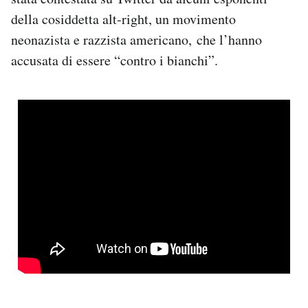
Notifiche mobile
della cosiddetta alt-right, un movimento
Regala il Post
neonazista e razzista americano, che l’hanno
Hai bisogno di aiuto?
accusata di essere “contro i bianchi”.
Esci