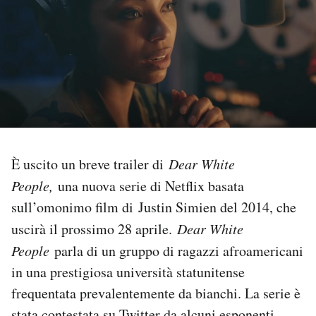
PODCAST
NEWSLETTER
I MIEI PREFERITI
È uscito un breve trailer di
Dear White
SHOP
People,
una nuova serie di Netflix basata
sull’omonimo film di Justin Simien del 2014, che
CALENDARIO
uscirà il prossimo 28 aprile.
Dear White
People
parla di un gruppo di ragazzi afroamericani
AREA PERSONALE
in una prestigiosa università statunitense
frequentata prevalentemente da bianchi. La serie è
Area Personale
Newsletter
stata contestata su Twitter da alcuni esponenti