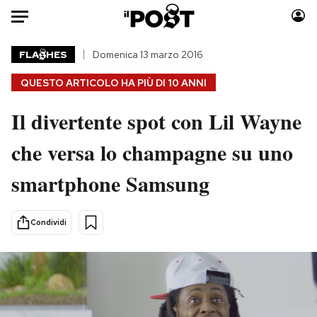
Auto
FLA
HES
Domenica 13 marzo 2016
QUESTO ARTICOLO HA PIÙ DI
10 ANNI
HOME
Il divertente spot con Lil Wayne
Italia
Moda
Mondo
Libri
che versa lo champagne su uno
Politica
Consumismi
smartphone Samsung
Tecnologia
Storie/Idee
Internet
Ok Boomer!
Scienza
Media
Condividi
Cultura
Europa
Economia
Altrecose
Sport
Mondiali calcio 2026