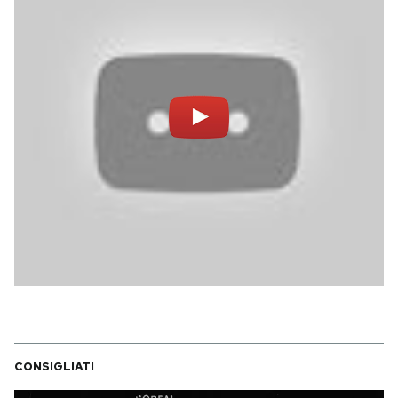
Notifiche mobile
Regala il Post
Hai bisogno di aiuto?
Esci
CONSIGLIATI