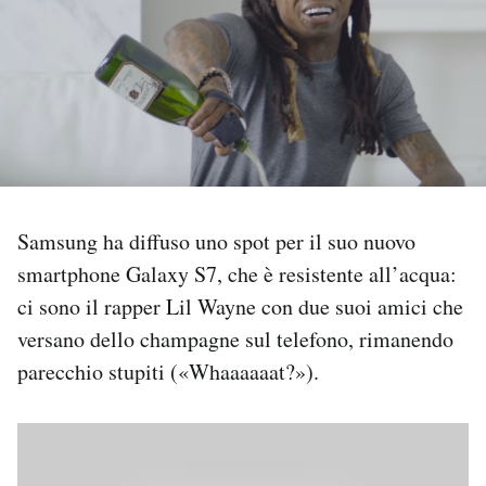
PODCAST
NEWSLETTER
I MIEI PREFERITI
Samsung ha diffuso uno spot per il suo nuovo
SHOP
smartphone Galaxy S7, che è resistente all’acqua:
ci sono il rapper Lil Wayne con due suoi amici che
CALENDARIO
versano dello champagne sul telefono, rimanendo
parecchio stupiti («Whaaaaaat?»).
AREA PERSONALE
Area Personale
Newsletter