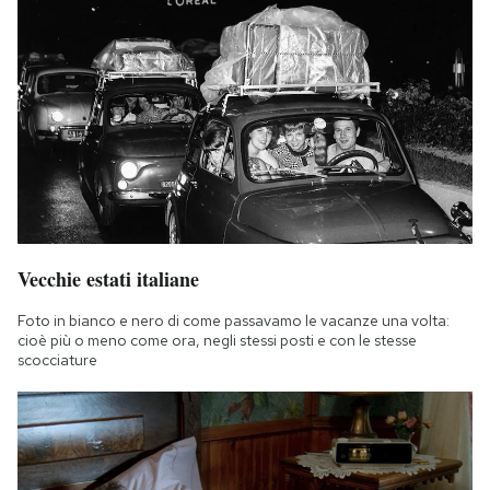
Vecchie estati italiane
Foto in bianco e nero di come passavamo le vacanze una volta:
cioè più o meno come ora, negli stessi posti e con le stesse
scocciature