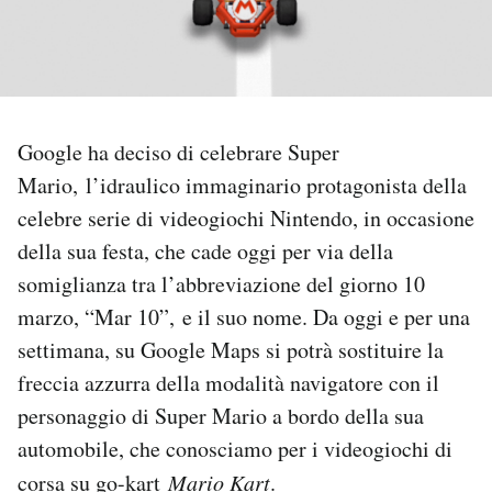
PODCAST
NEWSLETTER
Google ha deciso di celebrare Super
Mario, l’idraulico immaginario protagonista della
I MIEI PREFERITI
celebre serie di videogiochi Nintendo, in occasione
della sua festa, che cade oggi per via della
SHOP
somiglianza tra l’abbreviazione del giorno 10
marzo, “Mar 10”, e il suo nome. Da oggi e per una
CALENDARIO
settimana, su Google Maps si potrà sostituire la
freccia azzurra della modalità navigatore con il
AREA PERSONALE
personaggio di Super Mario a bordo della sua
automobile, che conosciamo per i videogiochi di
Area Personale
corsa su go-kart
Mario Kart
.
Newsletter