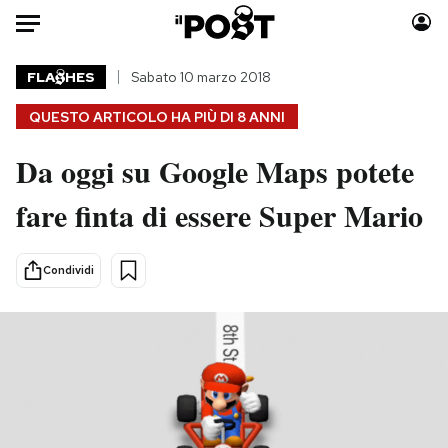
Auto
FLA
HES
Sabato 10 marzo 2018
QUESTO ARTICOLO HA PIÙ DI
8 ANNI
HOME
Da oggi su Google Maps potete
Italia
Moda
Mondo
Libri
fare finta di essere Super Mario
Politica
Consumismi
Tecnologia
Storie/Idee
Condividi
Internet
Ok Boomer!
Scienza
Media
Cultura
Europa
Economia
Altrecose
Sport
Mondiali calcio 2026