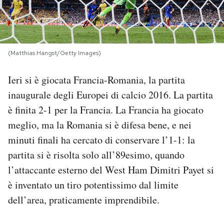
PODCAST
NEWSLETTER
(Matthias Hangst/Getty Images)
Ieri si è giocata Francia-Romania, la partita
I MIEI PREFERITI
inaugurale degli Europei di calcio 2016. La partita
è finita 2-1 per la Francia. La Francia ha giocato
SHOP
meglio, ma la Romania si è difesa bene, e nei
minuti finali ha cercato di conservare l’1-1: la
CALENDARIO
partita si è risolta solo all’89esimo, quando
l’attaccante esterno del West Ham Dimitri Payet si
è inventato un tiro potentissimo dal limite
AREA PERSONALE
dell’area, praticamente imprendibile.
Area Personale
Newsletter