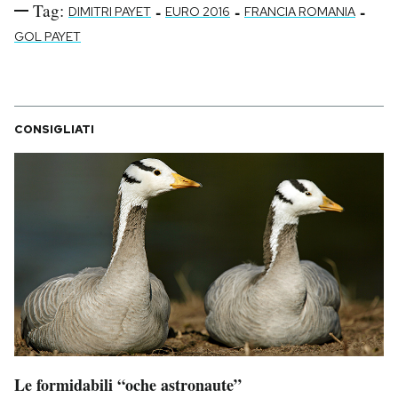
Tag:
-
-
-
DIMITRI PAYET
EURO 2016
FRANCIA ROMANIA
GOL PAYET
CONSIGLIATI
Le formidabili “oche astronaute”