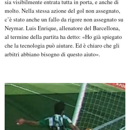
sia visibilmente entrata tutta in porta, e anche di
Notifiche mobile
molto. Nella stessa azione del gol non assegnato,
Regala il Post
c’è stato anche un fallo da rigore non assegnato su
Hai bisogno di aiuto?
Neymar. Luis Enrique, allenatore del Barcellona,
Esci
al termine della partita ha detto: «Ho già spiegato
che la tecnologia può aiutare. Ed è chiaro che gli
arbitri abbiano bisogno di questo aiuto».