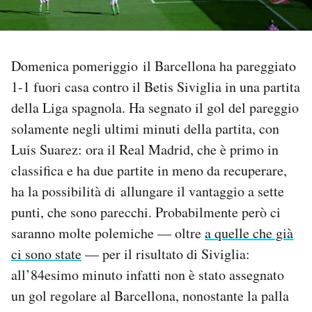
PODCAST
Domenica pomeriggio il Barcellona ha pareggiato
NEWSLETTER
1-1 fuori casa contro il Betis Siviglia in una partita
della Liga spagnola. Ha segnato il gol del pareggio
I MIEI PREFERITI
solamente negli ultimi minuti della partita, con
Luis Suarez: ora il Real Madrid, che è primo in
SHOP
classifica e ha due partite in meno da recuperare,
ha la possibilità di allungare il vantaggio a sette
punti, che sono parecchi. Probabilmente però ci
CALENDARIO
saranno molte polemiche — oltre
a quelle che già
ci sono state
— per il risultato di Siviglia:
AREA PERSONALE
all’84esimo minuto infatti non è stato assegnato
Area Personale
un gol regolare al Barcellona, nonostante la palla
Newsletter