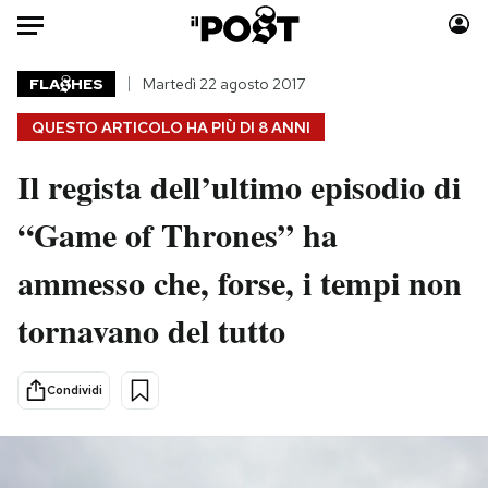
Auto
FLA
HES
Martedì 22 agosto 2017
QUESTO ARTICOLO HA PIÙ DI
8 ANNI
HOME
Il regista dell’ultimo episodio di
Italia
Moda
Mondo
Libri
“Game of Thrones” ha
Politica
Consumismi
ammesso che, forse, i tempi non
Tecnologia
Storie/Idee
Internet
Ok Boomer!
tornavano del tutto
Scienza
Media
Cultura
Europa
Condividi
Economia
Altrecose
Sport
Mondiali calcio 2026