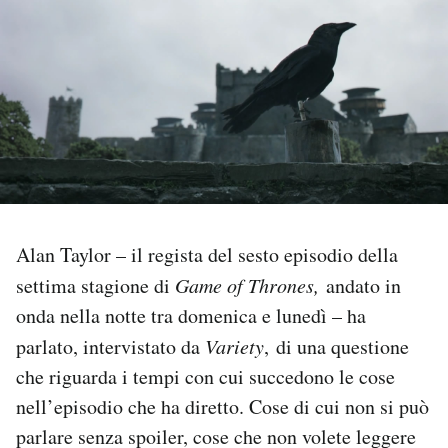
PODCAST
NEWSLETTER
I MIEI PREFERITI
SHOP
Alan Taylor – il regista del sesto episodio della
settima stagione di
Game of Thrones,
andato in
CALENDARIO
onda nella notte tra domenica e lunedì – ha
parlato, intervistato da
Variety
,
di una questione
AREA PERSONALE
che riguarda i tempi con cui succedono le cose
nell’episodio che ha diretto. Cose di cui non si può
Area Personale
parlare senza spoiler, cose che non volete leggere
Newsletter