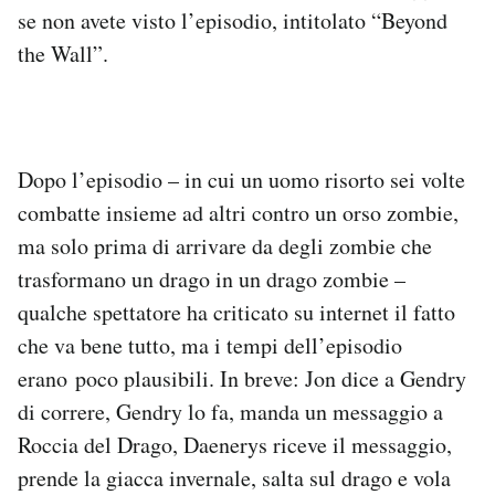
se non avete visto l’episodio, intitolato “Beyond
Notifiche mobile
Regala il Post
the Wall”.
Hai bisogno di aiuto?
Esci
Dopo l’episodio – in cui un uomo risorto sei volte
combatte insieme ad altri contro un orso zombie,
ma solo prima di arrivare da degli zombie che
trasformano un drago in un drago zombie –
qualche spettatore ha criticato su internet il fatto
che va bene tutto, ma i tempi dell’episodio
erano poco plausibili. In breve: Jon dice a Gendry
di correre, Gendry lo fa, manda un messaggio a
Roccia del Drago, Daenerys riceve il messaggio,
prende la giacca invernale, salta sul drago e vola