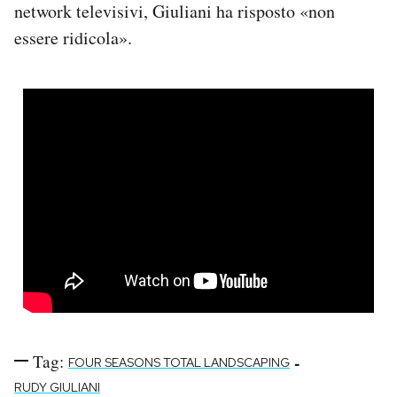
network televisivi, Giuliani ha risposto «non
essere ridicola».
Tag:
-
FOUR SEASONS TOTAL LANDSCAPING
RUDY GIULIANI