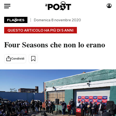
Auto
FLA
HES
Domenica 8 novembre 2020
QUESTO ARTICOLO HA PIÙ DI
5 ANNI
HOME
Four Seasons che non lo erano
Italia
Moda
Mondo
Libri
Politica
Consumismi
Condividi
Tecnologia
Storie/Idee
Internet
Ok Boomer!
Scienza
Media
Cultura
Europa
Economia
Altrecose
Sport
Mondiali calcio 2026