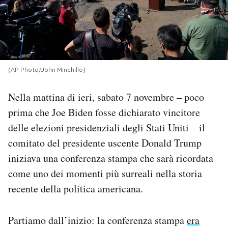
PODCAST
NEWSLETTER
(AP Photo/John Minchillo)
I MIEI PREFERITI
Nella mattina di ieri, sabato 7 novembre – poco
prima che Joe Biden fosse dichiarato vincitore
SHOP
delle elezioni presidenziali degli Stati Uniti – il
comitato del presidente uscente Donald Trump
CALENDARIO
iniziava una conferenza stampa che sarà ricordata
come uno dei momenti più surreali nella storia
recente della politica americana.
AREA PERSONALE
Area Personale
Partiamo dall’inizio: la conferenza stampa
era
Newsletter