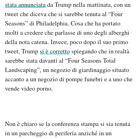
stata annunciata
da Trump nella mattinata, con un
Notifiche mobile
tweet che diceva che si sarebbe tenuta al “Four
Regala il Post
Hai bisogno di aiuto?
Seasons” di Philadelphia. Cosa che ha portato
Esci
molti a credere che parlasse di uno degli alberghi
della nota catena. Invece, poco dopo il suo primo
tweet, Trump
si è corretto
spiegando che in realtà
sarebbe stata davanti al “Four Seasons Total
Landscaping”, un negozio di giardinaggio situato
accanto a un negozio di pompe funebri e a uno che
vende video porno.
Non è chiaro se la conferenza stampa si sia tenuta
in un parcheggio di periferia anziché in un