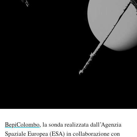
PODCAST
NEWSLETTER
I MIEI PREFERITI
SHOP
CALENDARIO
AREA PERSONALE
BepiColombo
, la sonda realizzata dall’Agenzia
Area Personale
Spaziale Europea (ESA) in collaborazione con
Newsletter