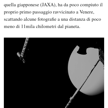
quella giapponese (JAXA), ha da poco compiuto il
Notifiche mobile
Regala il Post
proprio primo passaggio ravvicinato a Venere,
Hai bisogno di aiuto?
scattando alcune fotografie a una distanza di poco
Esci
meno di 11mila chilometri dal pianeta.