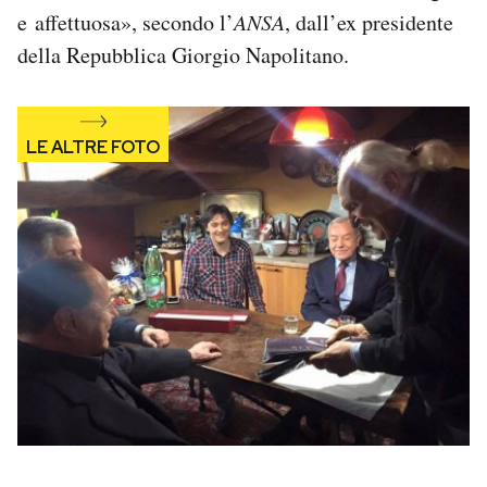
Notifiche mobile
e affettuosa», secondo l’
ANSA
, dall’ex presidente
Regala il Post
della Repubblica Giorgio Napolitano.
Hai bisogno di aiuto?
Esci