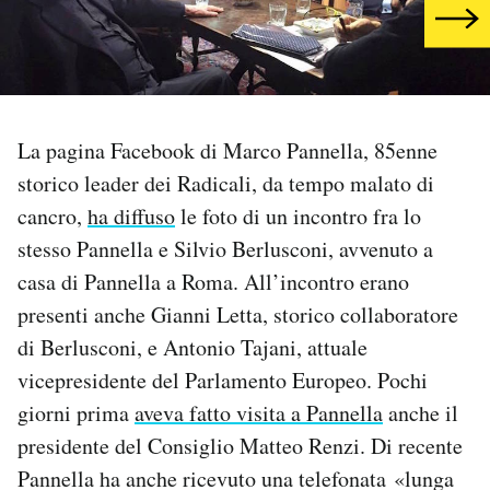
PODCAST
NEWSLETTER
La pagina Facebook di Marco Pannella, 85enne
storico leader dei Radicali, da tempo malato di
I MIEI PREFERITI
cancro,
ha diffuso
le foto di un incontro fra lo
stesso Pannella e Silvio Berlusconi, avvenuto a
SHOP
casa di Pannella a Roma. All’incontro erano
presenti anche Gianni Letta, storico collaboratore
CALENDARIO
di Berlusconi, e Antonio Tajani, attuale
vicepresidente del Parlamento Europeo. Pochi
AREA PERSONALE
giorni prima
aveva fatto visita a Pannella
anche il
presidente del Consiglio Matteo Renzi. Di recente
Area Personale
Pannella ha anche ricevuto una telefonata «lunga
Newsletter