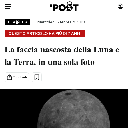
Auto
FLA
HES
Mercoledì 6 febbraio 2019
QUESTO ARTICOLO HA PIÙ DI
7 ANNI
HOME
La faccia nascosta della Luna e
Italia
Moda
Mondo
Libri
la Terra, in una sola foto
Politica
Consumismi
Tecnologia
Storie/Idee
Condividi
Internet
Ok Boomer!
Scienza
Media
Cultura
Europa
Economia
Altrecose
Sport
Mondiali calcio 2026