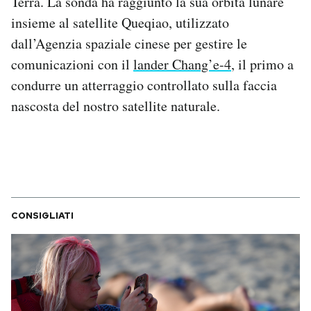
Terra. La sonda ha raggiunto la sua orbita lunare
Notifiche mobile
insieme al satellite Queqiao, utilizzato
Regala il Post
dall’Agenzia spaziale cinese per gestire le
Hai bisogno di aiuto?
comunicazioni con il
lander Chang’e-4
, il primo a
Esci
condurre un atterraggio controllato sulla faccia
nascosta del nostro satellite naturale.
CONSIGLIATI