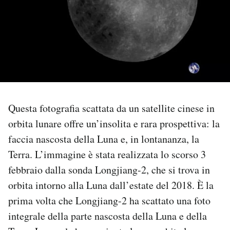
PODCAST
NEWSLETTER
I MIEI PREFERITI
Questa fotografia scattata da un satellite cinese in
orbita lunare offre un’insolita e rara prospettiva: la
SHOP
faccia nascosta della Luna e, in lontananza, la
Terra. L’immagine è stata realizzata lo scorso 3
CALENDARIO
febbraio dalla sonda Longjiang-2, che si trova in
orbita intorno alla Luna dall’estate del 2018. È la
AREA PERSONALE
prima volta che Longjiang-2 ha scattato una foto
Area Personale
integrale della parte nascosta della Luna e della
Newsletter