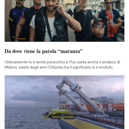
Notifiche mobile
Regala il Post
Hai bisogno di aiuto?
Esci
Da dove viene la parola “maranza”
Ultimamente la si sente parecchio e l'ha usata anche il sindaco di
Milano: esiste dagli anni Ottanta ma il significato si è evoluto