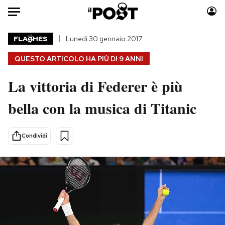
Auto
FLA
HES
Lunedì 30 gennaio 2017
QUESTO ARTICOLO HA PIÙ DI
9 ANNI
HOME
La vittoria di Federer è più
Italia
Moda
Mondo
Libri
bella con la musica di Titanic
Politica
Consumismi
Tecnologia
Storie/Idee
Condividi
Internet
Ok Boomer!
Scienza
Media
Cultura
Europa
Economia
Altrecose
Sport
Mondiali calcio 2026