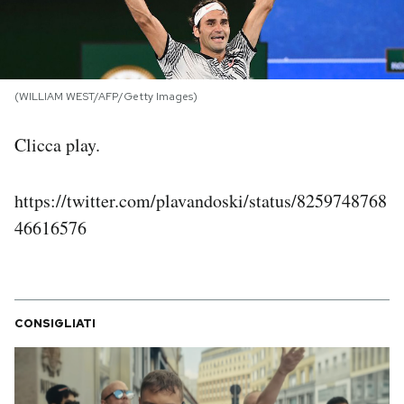
PODCAST
NEWSLETTER
(WILLIAM WEST/AFP/Getty Images)
Clicca play.
I MIEI PREFERITI
https://twitter.com/plavandoski/status/8259748768
SHOP
46616576
CALENDARIO
CONSIGLIATI
AREA PERSONALE
Area Personale
Newsletter