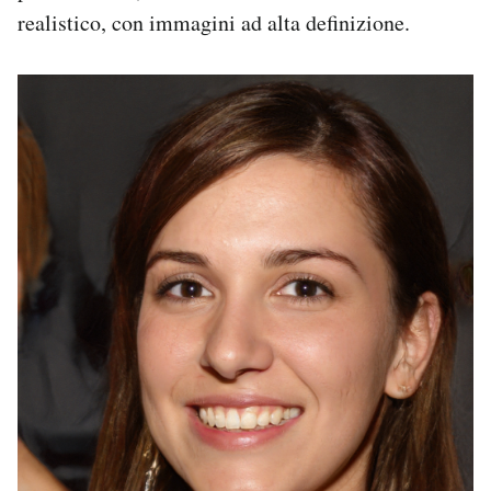
Notifiche mobile
realistico, con immagini ad alta definizione.
Regala il Post
Hai bisogno di aiuto?
Esci