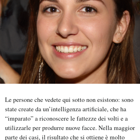
PODCAST
NEWSLETTER
I MIEI PREFERITI
SHOP
CALENDARIO
Le persone che vedete qui sotto non esistono: sono
state create da un’intelligenza artificiale, che ha
AREA PERSONALE
“imparato” a riconoscere le fattezze dei volti e a
utilizzarle per produrre nuove facce. Nella maggior
Area Personale
parte dei casi, il risultato che si ottiene è molto
Newsletter