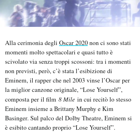
PODCAST
NEWSLETTER
Alla cerimonia degli
Oscar 2020
non ci sono stati
momenti molto spettacolari e quasi tutto è
I MIEI PREFERITI
scivolato via senza troppi scossoni: tra i momenti
non previsti, però, c’è stata l’esibizione di
SHOP
Eminem, il rapper che nel 2003 vinse l’Oscar per
la miglior canzone originale, “Lose Yourself”,
CALENDARIO
composta per il film
8 Mile
in cui recitò lo stesso
Eminem insieme a Brittany Murphy e Kim
AREA PERSONALE
Basinger. Sul palco del Dolby Theatre, Eminem si
è esibito cantando proprio “Lose Yourself”.
Area Personale
Newsletter