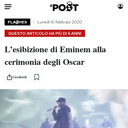
Auto
FLA
HES
Lunedì 10 febbraio 2020
QUESTO ARTICOLO HA PIÙ DI
6 ANNI
HOME
L’esibizione di Eminem alla
Italia
Moda
Mondo
Libri
cerimonia degli Oscar
Politica
Consumismi
Tecnologia
Storie/Idee
Condividi
Internet
Ok Boomer!
Scienza
Media
Cultura
Europa
Economia
Altrecose
Sport
Mondiali calcio 2026