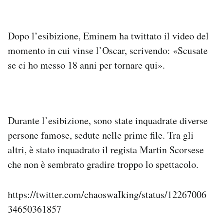
Notifiche mobile
Regala il Post
Hai bisogno di aiuto?
Dopo l’esibizione, Eminem ha twittato il video del
Esci
momento in cui vinse l’Oscar, scrivendo: «Scusate
se ci ho messo 18 anni per tornare qui».
Durante l’esibizione, sono state inquadrate diverse
persone famose, sedute nelle prime file. Tra gli
altri, è stato inquadrato il regista Martin Scorsese
che non è sembrato gradire troppo lo spettacolo.
https://twitter.com/chaoswaIking/status/12267006
34650361857