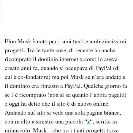
PODCAST
NEWSLETTER
Elon Musk è noto per i suoi tanti e ambiziosissimi
progetti. Tra le tante cose, di recente ha anche
I MIEI PREFERITI
ricomprato il dominio internet x.com: lo aveva
creato anni fa, quando si occupava di PayPal (di
SHOP
cui è co-fondatore) ma poi Musk se n’era andato e
il dominio era rimasto a PayPal. Qualche giorno fa
CALENDARIO
se l’è ricomprato (non si sa quanto l’abbia pagato)
e oggi ha detto che il sito è di nuovo online.
AREA PERSONALE
Andando sul sito si vede una sola pagina bianca,
con in alto a sinistra una piccola “
x
“, scritta in
Area Personale
minuscolo. Musk – che tra i tanti progetti trova
Newsletter