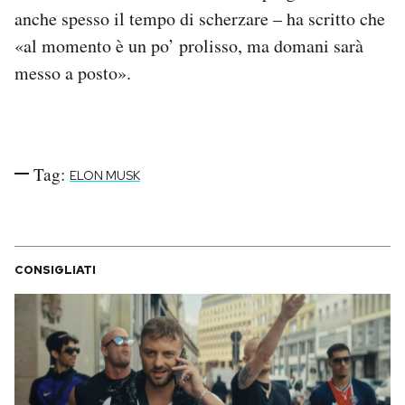
Notifiche mobile
anche spesso il tempo di scherzare – ha scritto che
Regala il Post
«al momento è un po’ prolisso, ma domani sarà
Hai bisogno di aiuto?
messo a posto».
Esci
Tag:
ELON MUSK
CONSIGLIATI