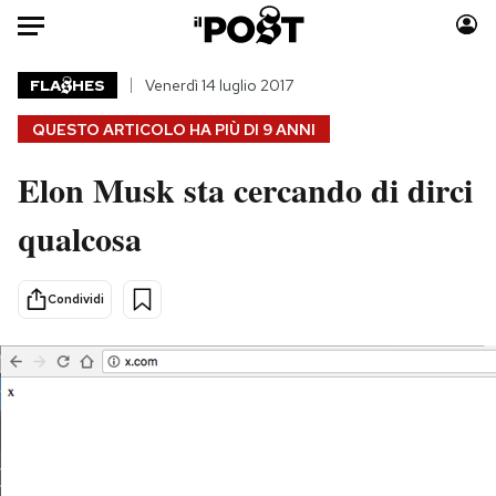
Auto
FLA
HES
Venerdì 14 luglio 2017
QUESTO ARTICOLO HA PIÙ DI
9 ANNI
HOME
Elon Musk sta cercando di dirci
Italia
Moda
Mondo
Libri
qualcosa
Politica
Consumismi
Tecnologia
Storie/Idee
Condividi
Internet
Ok Boomer!
Scienza
Media
Cultura
Europa
Economia
Altrecose
Sport
Mondiali calcio 2026