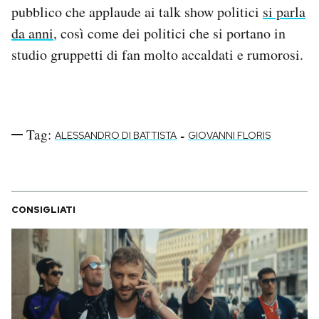
pubblico che applaude ai talk show politici
si parla
Notifiche mobile
Regala il Post
da anni
, così come dei politici che si portano in
Hai bisogno di aiuto?
studio gruppetti di fan molto accaldati e rumorosi.
Esci
Tag:
-
ALESSANDRO DI BATTISTA
GIOVANNI FLORIS
CONSIGLIATI