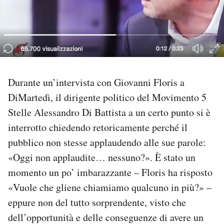
PODCAST
NEWSLETTER
Durante un’intervista con Giovanni Floris a
I MIEI PREFERITI
DiMartedì, il dirigente politico del Movimento 5
Stelle Alessandro Di Battista a un certo punto si è
SHOP
interrotto chiedendo retoricamente perché il
pubblico non stesse applaudendo alle sue parole:
CALENDARIO
«Oggi non applaudite… nessuno?». È stato un
momento un po’ imbarazzante – Floris ha risposto
AREA PERSONALE
«Vuole che gliene chiamiamo qualcuno in più?» –
eppure non del tutto sorprendente, visto che
Area Personale
dell’opportunità e delle conseguenze di avere un
Newsletter