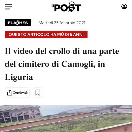
Auto
FLA
HES
Martedì 23 febbraio 2021
QUESTO ARTICOLO HA PIÙ DI
5 ANNI
HOME
Il video del crollo di una parte
Italia
Moda
Mondo
Libri
del cimitero di Camogli, in
Politica
Consumismi
Liguria
Tecnologia
Storie/Idee
Internet
Ok Boomer!
Scienza
Media
Condividi
Cultura
Europa
Economia
Altrecose
Sport
Mondiali calcio 2026