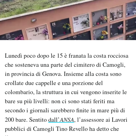
PODCAST
NEWSLETTER
I MIEI PREFERITI
Lunedì poco dopo le 15 è franata la costa rocciosa
che sosteneva una parte del cimitero di Camogli,
in provincia di Genova. Insieme alla costa sono
SHOP
crollate due cappelle e una porzione del
colombario, la struttura in cui vengono inserite le
CALENDARIO
bare su più livelli: non ci sono stati feriti ma
secondo i giornali sarebbero finite in mare più di
AREA PERSONALE
200 bare. Sentito
dall’
ANSA
, l’assessore ai Lavori
Area Personale
pubblici di Camogli Tino Revello ha detto che
Newsletter