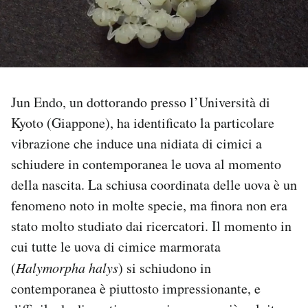
PODCAST
NEWSLETTER
Jun Endo, un dottorando presso l’Università di
I MIEI PREFERITI
Kyoto (Giappone), ha identificato la particolare
vibrazione che induce una nidiata di cimici a
schiudere in contemporanea le uova al momento
SHOP
della nascita. La schiusa coordinata delle uova è un
fenomeno noto in molte specie, ma finora non era
CALENDARIO
stato molto studiato dai ricercatori. Il momento in
cui tutte le uova di cimice marmorata
AREA PERSONALE
(
Halymorpha halys
) si schiudono in
Area Personale
contemporanea è piuttosto impressionante, e
Newsletter