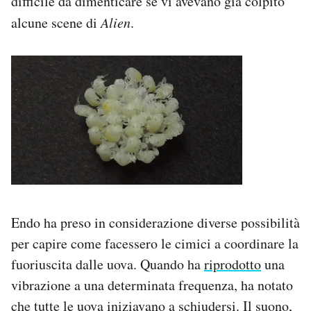
difficile da dimenticare se vi avevano già colpito
Notifiche mobile
alcune scene di
Alien
.
Regala il Post
Hai bisogno di aiuto?
Esci
Endo ha preso in considerazione diverse possibilità
per capire come facessero le cimici a coordinare la
fuoriuscita dalle uova. Quando ha
riprodotto
una
vibrazione a una determinata frequenza, ha notato
che tutte le uova iniziavano a schiudersi. Il suono,