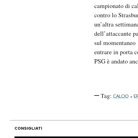
campionato di cal
Notifiche mobile
Regala il Post
contro lo Strasbu
Hai bisogno di aiuto?
un’altra settimana
Esci
dell’attaccante p
sul momentaneo 1
entrare in porta 
PSG è andato anch
Tag:
-
CALCIO
E
CONSIGLIATI