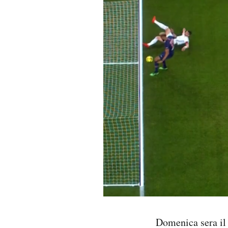
PODCAST
NEWSLETTER
I MIEI PREFERITI
SHOP
CALENDARIO
AREA PERSONALE
Area Personale
Domenica sera il
Newsletter