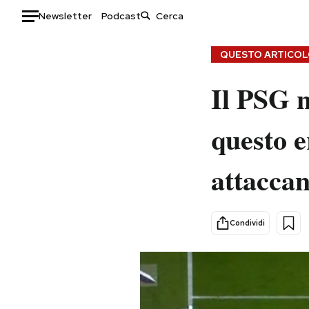
Newsletter
Podcast
Auto
QUESTO ARTICOLO
HOME
Il PSG n
Italia
Moda
questo e
Mondo
Libri
Politica
Consumismi
attaccan
Tecnologia
Storie/Idee
Internet
Ok Boomer!
Scienza
Media
Condividi
Cultura
Europa
Economia
Altrecose
Sport
Mondiali calcio 2026