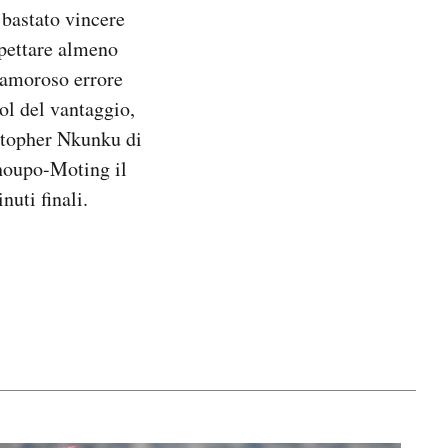
 bastato vincere
spettare almeno
clamoroso errore
ol del vantaggio,
stopher Nkunku di
Choupo-Moting il
nuti finali.