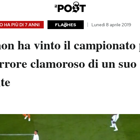
 HA PIÙ DI
7 ANNI
FLA
HES
Lunedì 8 aprile 2019
on ha vinto il campionato
rrore clamoroso di un suo
te