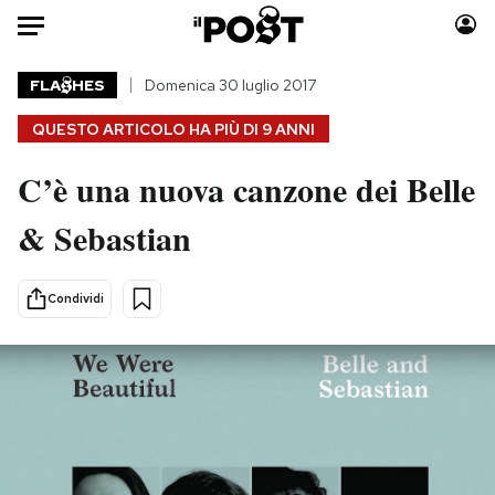
Auto
FLA
HES
Domenica 30 luglio 2017
QUESTO ARTICOLO HA PIÙ DI
9 ANNI
HOME
C’è una nuova canzone dei Belle
Italia
Moda
Mondo
Libri
& Sebastian
Politica
Consumismi
Tecnologia
Storie/Idee
Condividi
Internet
Ok Boomer!
Scienza
Media
Cultura
Europa
Economia
Altrecose
Sport
Mondiali calcio 2026