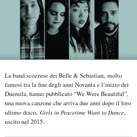
PODCAST
NEWSLETTER
I MIEI PREFERITI
SHOP
La band scozzese dei Belle & Sebastian, molto
famosi tra la fine degli anni Novanta e l’inizio dei
Duemila, hanno pubblicato “We Were Beautiful”,
CALENDARIO
una nuova canzone che arriva due anni dopo il loro
ultimo disco,
Girls in Peacetime Want to Dance
,
AREA PERSONALE
uscito nel 2015.
Area Personale
Newsletter