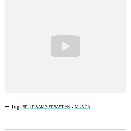
Notifiche mobile
Regala il Post
Hai bisogno di aiuto?
Esci
Tag:
-
BELLE &AMP; SEBASTIAN
MUSICA