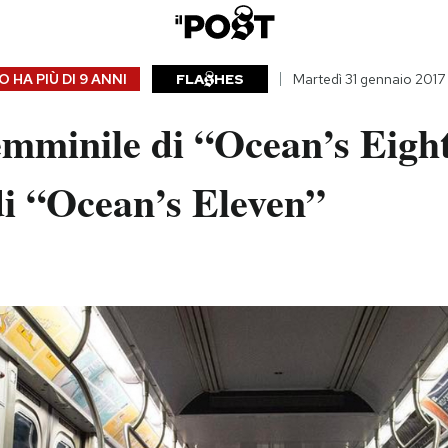
 HA PIÙ DI
9 ANNI
FLA
HES
Martedì 31 gennaio 2017
femminile di “Ocean’s Eight
di “Ocean’s Eleven”