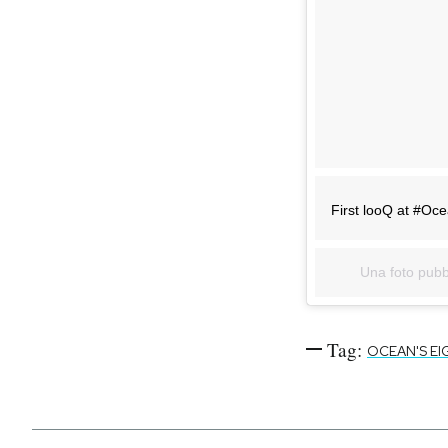
First looQ at #O
Una foto pubbl
Tag:
OCEAN'S EI