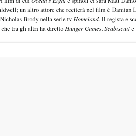
ri film di cui
Ocean’s Eight
è spinoff ci sarà Matt Damo
ldwell; un altro attore che reciterà nel film è Damian 
 Nicholas Brody nella serie tv
Homeland
. Il regista e s
che tra gli altri ha diretto
Hunger Games
,
Seabiscuit
e