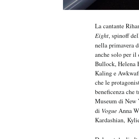
Notifiche mobile
Regala il Post
Hai bisogno di aiuto?
La cantante Rihan
Esci
Eight
, spinoff de
nella primavera 
anche solo per il 
Bullock, Helena 
Kaling e Awkwafin
che le protagonis
beneficenza che 
Museum di New Yor
di
Vogue
Anna Win
Kardashian, Kyli