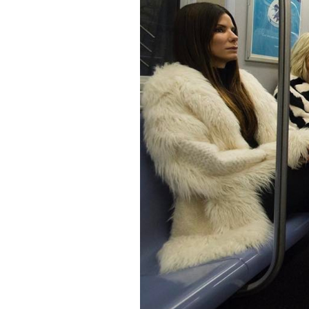
PODCAST
NEWSLETTER
I MIEI PREFERITI
SHOP
CALENDARIO
AREA PERSONALE
Area Personale
Newsletter