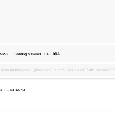
ceans8 …. Coming summer 2018. 🕷🎱
icata da badgalriri (@badgalriri) in data:
30 Gen 2017 alle ore 04:08 
-
GHT
RIHANNA