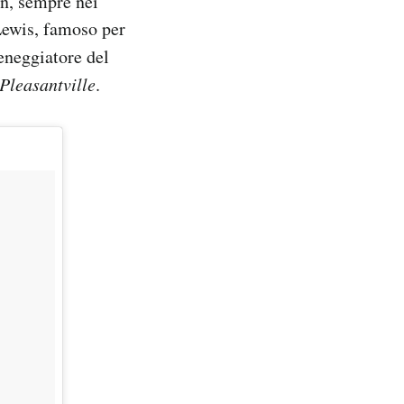
n, sempre nei
Lewis, famoso per
ceneggiatore del
Pleasantville
.