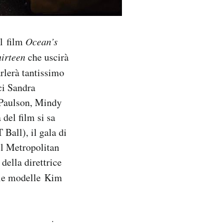
el film
Ocean’s
irteen
che uscirà
arlerà tantissimo
ici Sandra
 Paulson, Mindy
del film si sa
Ball), il gala di
el Metropolitan
della direttrice
lle modelle Kim