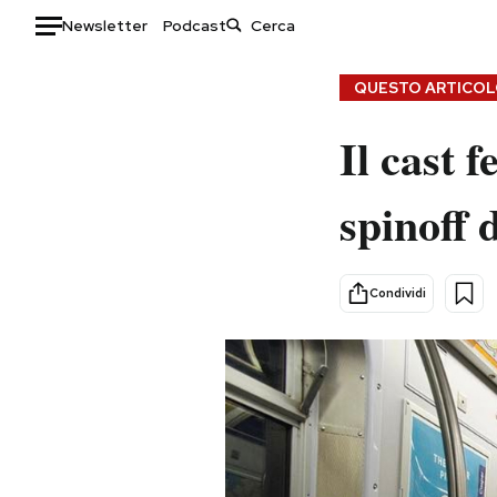
Newsletter
Podcast
Auto
QUESTO ARTICOLO
HOME
Il cast 
Italia
Moda
spinoff 
Mondo
Libri
Politica
Consumismi
Tecnologia
Storie/Idee
Condividi
Internet
Ok Boomer!
Scienza
Media
Cultura
Europa
Economia
Altrecose
Sport
Mondiali calcio 2026