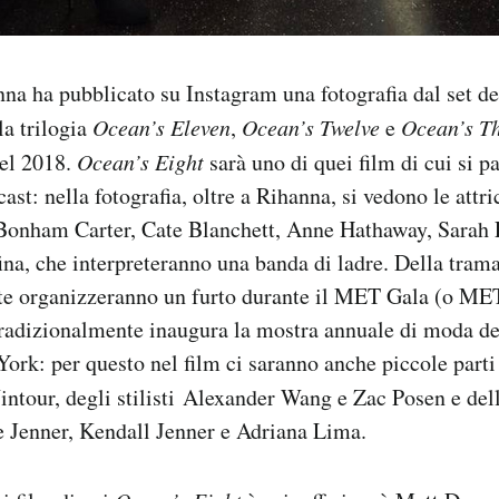
na ha pubblicato su Instagram una fotografia dal set d
lla trilogia
Ocean’s Eleven
,
Ocean’s Twelve
e
Ocean’s Th
del 2018.
Ocean’s Eight
sarà uno di quei film di cui si p
cast: nella fotografia, oltre a Rihanna, si vedono le attr
Bonham Carter, Cate Blanchett, Anne Hathaway, Sarah
a, che interpreteranno una banda di ladre. Della trama 
te organizzeranno un furto durante il MET Gala (o MET 
tradizionalmente inaugura la mostra annuale di moda d
k: per questo nel film ci saranno anche piccole parti 
tour, degli stilisti Alexander Wang e Zac Posen e de
e Jenner, Kendall Jenner e Adriana Lima.