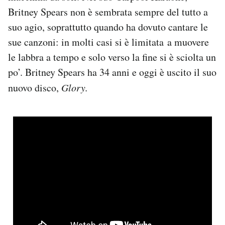
Notifiche mobile
Britney Spears non è sembrata sempre del tutto a
Regala il Post
suo agio, soprattutto quando ha dovuto cantare le
Hai bisogno di aiuto?
sue canzoni: in molti casi si è limitata a muovere
Esci
le labbra a tempo e solo verso la fine si è sciolta un
po’. Britney Spears ha 34 anni e oggi è uscito il suo
nuovo disco,
Glory.