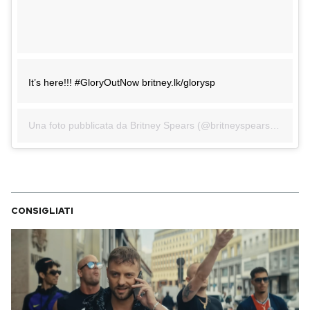
It’s here!!! #GloryOutNow britney.lk/glorysp
Una foto pubblicata da Britney Spears (@britneyspears) in data:
CONSIGLIATI