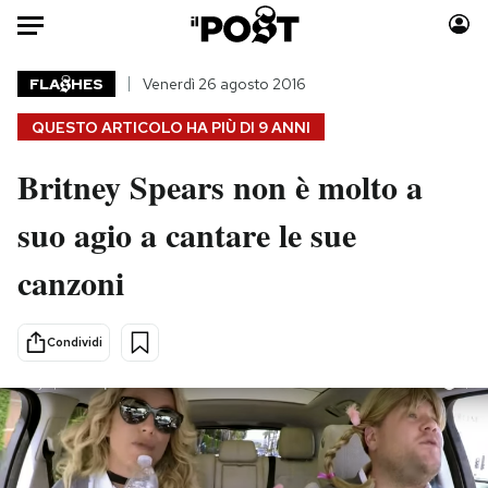
Auto
FLA
HES
Venerdì 26 agosto 2016
QUESTO ARTICOLO HA PIÙ DI
9 ANNI
HOME
Britney Spears non è molto a
Italia
Moda
Mondo
Libri
suo agio a cantare le sue
Politica
Consumismi
canzoni
Tecnologia
Storie/Idee
Internet
Ok Boomer!
Scienza
Media
Condividi
Cultura
Europa
Economia
Altrecose
Sport
Mondiali calcio 2026