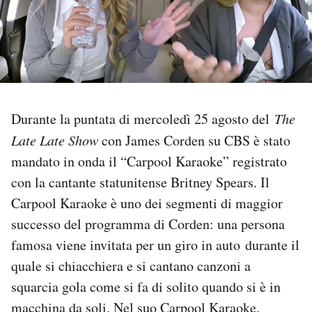
PODCAST
NEWSLETTER
Durante la puntata di mercoledì 25 agosto del
The
I MIEI PREFERITI
Late Late Show
con James Corden su CBS è stato
mandato in onda il “Carpool Karaoke” registrato
SHOP
con la cantante statunitense Britney Spears. Il
Carpool Karaoke è uno dei segmenti di maggior
CALENDARIO
successo del programma di Corden: una persona
famosa viene invitata per un giro in auto durante il
AREA PERSONALE
quale si chiacchiera e si cantano canzoni a
squarcia gola come si fa di solito quando si è in
Area Personale
macchina da soli. Nel suo Carpool Karaoke,
Newsletter