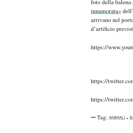
foto della balena 
Notifiche mobile
innamorata»
dell
Regala il Post
arrivano nel porto
Hai bisogno di aiuto?
d’artificio previs
Esci
https://www.you
https://twitter.
https://twitter
Tag:
-
ANIMALI
B