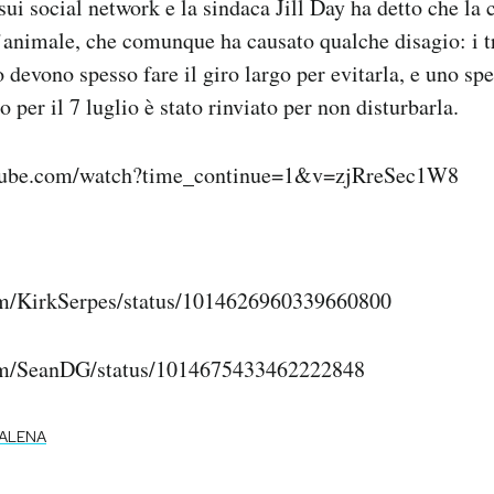
sui social network e la sindaca Jill Day ha detto che la 
’animale, che comunque ha causato qualche disagio: i t
 devono spesso fare il giro largo per evitarla, e uno sp
to per il 7 luglio è stato rinviato per non disturbarla.
tube.com/watch?time_continue=1&v=zjRreSec1W8
com/KirkSerpes/status/1014626960339660800
.com/SeanDG/status/1014675433462222848
ALENA