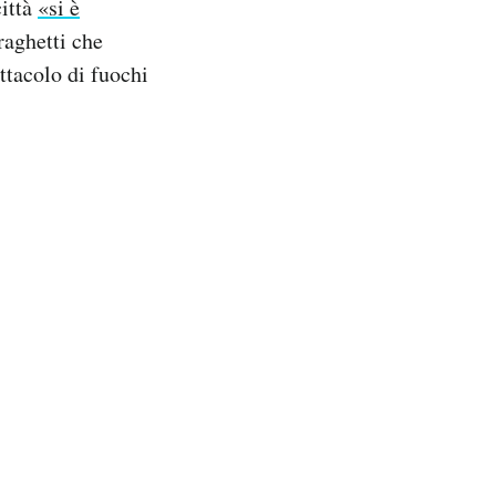
città
«si è
raghetti che
ettacolo di fuochi