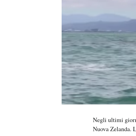
PODCAST
NEWSLETTER
I MIEI PREFERITI
SHOP
CALENDARIO
AREA PERSONALE
Negli ultimi gior
Area Personale
Nuova Zelanda. L’
Newsletter