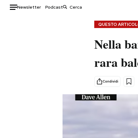
Newsletter
Podcast
Auto
QUESTO ARTICOLO
HOME
Nella ba
Italia
Moda
rara bal
Mondo
Libri
Politica
Consumismi
Tecnologia
Storie/Idee
Condividi
Internet
Ok Boomer!
Scienza
Media
Cultura
Europa
Economia
Altrecose
Sport
Mondiali calcio 2026