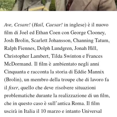
PODCAST
Ave, Cesare!
(
Hail, Caesar!
in inglese) è il nuovo
NEWSLETTER
film di Joel ed Ethan Coen con George Clooney,
Josh Brolin, Scarlett Johansson, Channing Tatum,
I MIEI PREFERITI
Ralph Fiennes, Dolph Lundgren, Jonah Hill,
Christopher Lambert, Tilda Swinton e Frances
SHOP
McDormand. Il film è ambientato negli anni
Cinquanta e racconta la storia di Eddie Mannix
(Brolin), un membro della troupe che di lavoro fa
CALENDARIO
il
fixer
, quello che deve risolvere situazioni
problematiche durante la realizzazione di un film,
AREA PERSONALE
che in questo caso è sull’antica Roma. Il film
Area Personale
uscirà in Italia il 10 marzo e intanto Universal
Newsletter