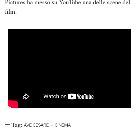
Pictures ha messo su YouTube una delle scene del
Notifiche mobile
film.
Regala il Post
Hai bisogno di aiuto?
Esci
Tag:
-
AVE CESARE!
CINEMA