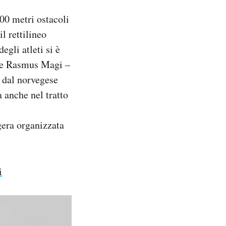
400 metri ostacoli
l rettilineo
gli atleti si è
tone Rasmus Magi –
a dal norvegese
 anche nel tratto
gera organizzata
i