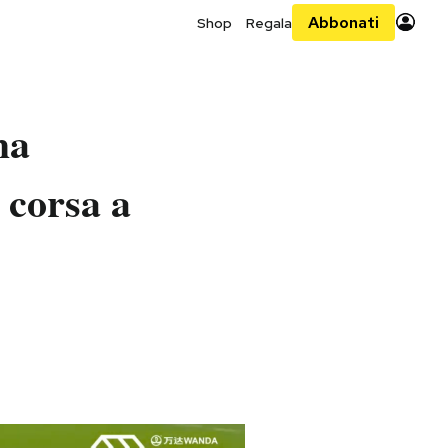
Abbonati
Shop
Regala
ha
 corsa a