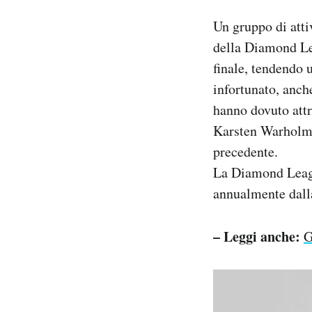
Notifiche mobile
Un gruppo di attiv
Regala il Post
della Diamond Lea
Hai bisogno di aiuto?
finale, tendendo 
Esci
infortunato, anch
hanno dovuto attr
Karsten Warholm, 
precedente.
La Diamond League
annualmente dalla
– Leggi anche:
G