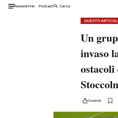
Newsletter
Podcast
Auto
QUESTO ARTICOLO
HOME
Un grupp
Italia
Moda
invaso l
Mondo
Libri
Politica
Consumismi
ostacol
Tecnologia
Storie/Idee
Internet
Ok Boomer!
Stoccol
Scienza
Media
Cultura
Europa
Economia
Altrecose
Condividi
Sport
Mondiali calcio 2026