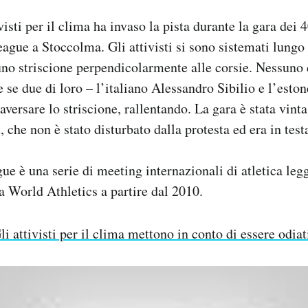
isti per il clima ha invaso la pista durante la gara dei 
gue a Stoccolma. Gli attivisti si sono sistemati lungo i
uno striscione perpendicolarmente alle corsie. Nessuno de
e se due di loro – l’italiano Alessandro Sibilio e l’es
aversare lo striscione, rallentando. La gara è stata vint
che non è stato disturbato dalla protesta ed era in testa
 è una serie di meeting internazionali di atletica leg
 World Athletics a partire dal 2010.
li attivisti per il clima mettono in conto di essere odiat