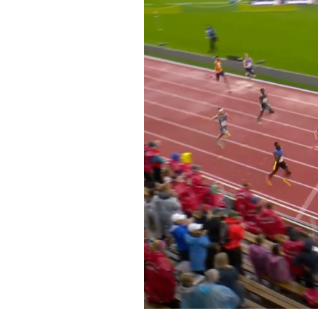
PODCAST
NEWSLETTER
I MIEI PREFERITI
SHOP
CALENDARIO
AREA PERSONALE
Area Personale
Newsletter