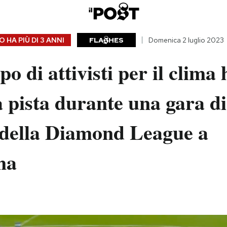
 HA PIÙ DI
3 ANNI
FLA
HES
Domenica 2 luglio 2023
o di attivisti per il clima 
a pista durante una gara di
i della Diamond League a
ma