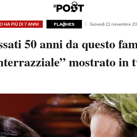
 HA PIÙ DI
7 ANNI
FLA
HES
Giovedì 22 novembre 20
sati 50 anni da questo fa
nterrazziale” mostrato in t