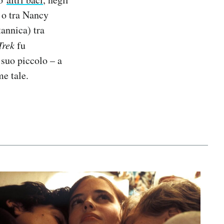
 o tra Nancy
tannica) tra
Trek
fu
 suo piccolo – a
e tale.