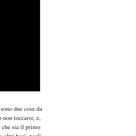
 sono due cose da
 non toccarsi; e,
 che sia il primo
no
altri baci
, negli