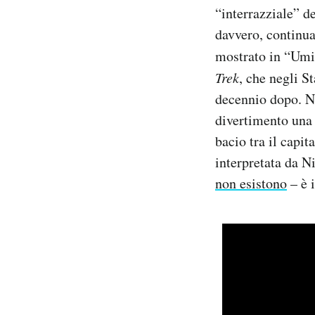
“interrazziale” de
Notifiche mobile
Regala il Post
davvero, continua 
Hai bisogno di aiuto?
mostrato in “Umil
Esci
Trek
, che negli S
decennio dopo. Ne
divertimento una 
bacio tra il capi
interpretata da N
non esistono
– è i