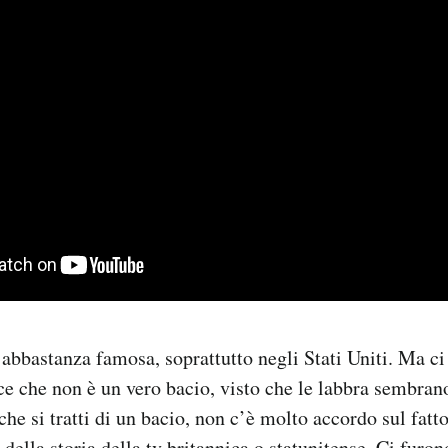
abbastanza famosa, soprattutto negli Stati Uniti. Ma ci
ce che non è un vero bacio, visto che le labbra sembrano
he si tratti di un bacio, non c’è molto accordo sul fatto
 della storia della tv britannica o statunitense. Ci furo