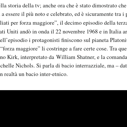
lla storia della tv; anche ora che è stato dimostrato che
a essere il più noto e celebrato, ed è sicuramente tra i 
iati per forza maggiore”, il decimo episodio della terz
tati Uniti andò in onda il 22 novembre 1968 e in Italia a
ll’episodio i protagonisti finiscono sul pianeta Platoni
“forza maggiore” li costringe a fare certe cose. Tra que
tano Kirk, interpretato da William Shatner, e la comand
ichelle Nichols. Si parla di bacio interrazziale, ma – d
n realtà un bacio inter-etnico.