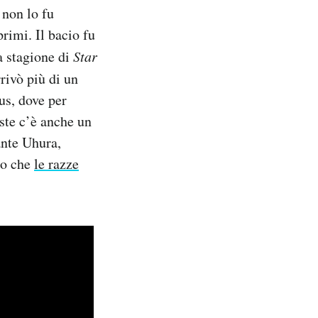
 non lo fu
primi. Il bacio fu
a stagione di
Star
rrivò più di un
us, dove per
ste c’è anche un
ante Uhura,
ato che
le razze