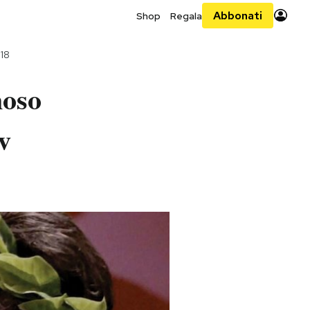
Abbonati
Shop
Regala
18
moso
v