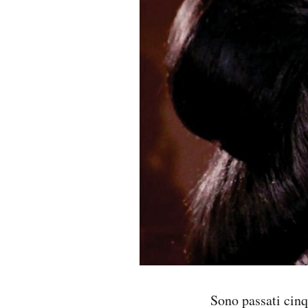
PODCAST
NEWSLETTER
I MIEI PREFERITI
SHOP
CALENDARIO
AREA PERSONALE
Area Personale
Sono passati cinq
Newsletter