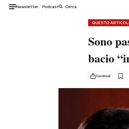
Newsletter
Podcast
Auto
QUESTO ARTICOLO
HOME
Sono pas
Italia
Moda
bacio “i
Mondo
Libri
Politica
Consumismi
Tecnologia
Storie/Idee
Condividi
Internet
Ok Boomer!
Scienza
Media
Cultura
Europa
Economia
Altrecose
Sport
Mondiali calcio 2026