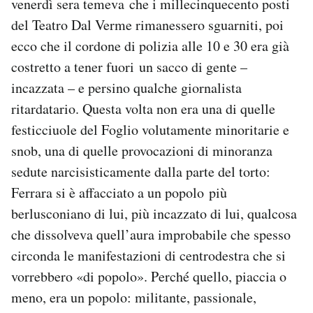
venerdì sera temeva che i millecinquecento posti
del Teatro Dal Verme rimanessero sguarniti, poi
PODCAST
ecco che il cordone di polizia alle 10 e 30 era già
costretto a tener fuori un sacco di gente –
NEWSLETTER
incazzata – e persino qualche giornalista
ritardatario. Questa volta non era una di quelle
I MIEI PREFERITI
festicciuole del Foglio volutamente minoritarie e
snob, una di quelle provocazioni di minoranza
SHOP
sedute narcisisticamente dalla parte del torto:
Ferrara si è affacciato a un popolo più
berlusconiano di lui, più incazzato di lui, qualcosa
CALENDARIO
che dissolveva quell’aura improbabile che spesso
circonda le manifestazioni di centrodestra che si
AREA PERSONALE
vorrebbero «di popolo». Perché quello, piaccia o
Area Personale
meno, era un popolo: militante, passionale,
Newsletter