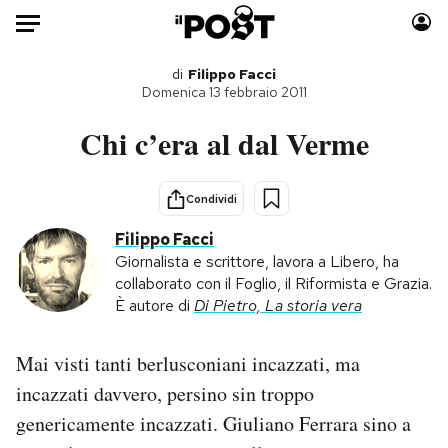
Auto
di
Filippo Facci
Domenica 13 febbraio 2011
HOME
Chi c’era al dal Verme
Italia
Moda
Mondo
Libri
Condividi
Politica
Consumismi
Filippo Facci
Tecnologia
Storie/Idee
Giornalista e scrittore, lavora a Libero, ha
collaborato con il Foglio, il Riformista e Grazia.
Internet
Ok Boomer!
È autore di
Di Pietro, La storia vera
Scienza
Media
Cultura
Europa
Mai visti tanti berlusconiani incazzati, ma
Economia
Altrecose
incazzati davvero, persino sin troppo
Sport
Mondiali calcio 2026
genericamente incazzati. Giuliano Ferrara sino a