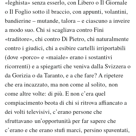
«leghista» senza esserlo, con Libero o Il Giornale
Notifiche mobile
o Il Foglio sotto il braccio, con appunti, volantini,
Regala il Post
bandierine – mutande, talora – e ciascuno a inveire
Hai bisogno di aiuto?
a modo suo. Chi si scagliava contro Fini
Esci
«traditore», chi contro Di Pietro, chi naturalmente
contro i giudici, chi a esibire cartelli irriportabili
(dove «porco» e «maiale» erano i sostantivi
ricorrenti) e a spiegarti che veniva dalla Svizzera o
da Gorizia o da Taranto, e a che fare? A ripetere
che era incazzato, ma non come al solito, non
come altre volte: di più. E non c’era quel
compiacimento beota di chi si ritrova affiancato a
dei volti televisivi, c’erano persone che
sfruttavano un’opportunità per far sapere che
c’erano e che erano stufi marci, persino spaventati,