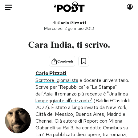
Auto
di
Carlo Pizzati
Mercoledì 2 gennaio 2013
HOME
Cara India, ti scrivo.
Italia
Moda
Mondo
Libri
Condividi
Politica
Consumismi
Carlo Pizzati
Tecnologia
Storie/Idee
Scrittore, giornalista
e docente universitario.
Scrive per "Repubblica" e "La Stampa"
Internet
Ok Boomer!
dall'Asia. Il romanzo più recente è
"Una linea
Scienza
Media
lampeggiante all'orizzonte"
(Baldini+Castoldi
Cultura
Europa
2022). È stato a lungo inviato da New York,
Città del Messico, Buenos Aires, Madrid e
Economia
Altrecose
Chennai. Già autore di Report con Milena
Sport
Mondiali calcio 2026
Gabanelli su Rai 3, ha condotto Omnibus su
La7. Ha pubblicato dieci opere, tra romanzi,