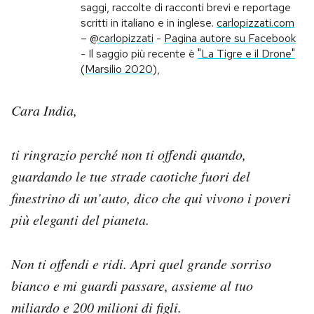
saggi, raccolte di racconti brevi e reportage
scritti in italiano e in inglese.
carlopizzati.com
PODCAST
–
@carlopizzati
-
Pagina autore su Facebook
- Il saggio più recente è
"La Tigre e il Drone"
(Marsilio 2020),
NEWSLETTER
Cara India,
I MIEI PREFERITI
ti ringrazio perché non ti offendi quando,
SHOP
guardando le tue strade caotiche fuori del
finestrino di un’auto, dico che qui vivono i poveri
CALENDARIO
più eleganti del pianeta.
AREA PERSONALE
Non ti offendi e ridi. Apri quel grande sorriso
bianco e mi guardi passare, assieme al tuo
Area Personale
miliardo e 200 milioni di figli.
Newsletter