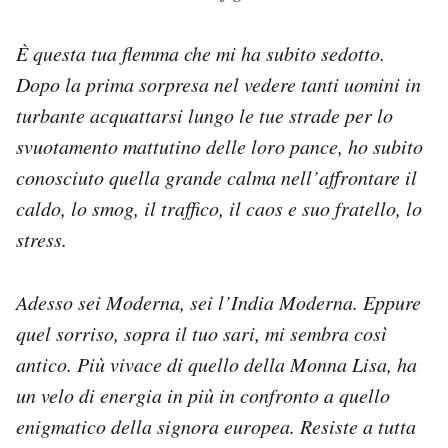
Notifiche mobile
Regala il Post
È questa tua flemma che mi ha subito sedotto.
Hai bisogno di aiuto?
Dopo la prima sorpresa nel vedere tanti uomini in
Esci
turbante acquattarsi lungo le tue strade per lo
svuotamento mattutino delle loro pance, ho subito
conosciuto quella grande calma nell’affrontare il
caldo, lo smog, il traffico, il caos e suo fratello, lo
stress.
Adesso sei Moderna, sei l’India Moderna. Eppure
quel sorriso, sopra il tuo sari, mi sembra così
antico. Più vivace di quello della Monna Lisa, ha
un velo di energia in più in confronto a quello
enigmatico della signora europea. Resiste a tutta