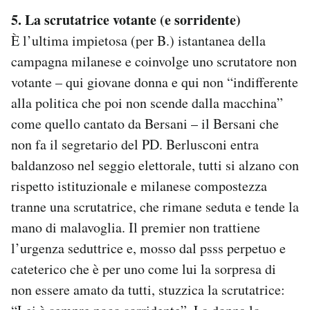
Notifiche mobile
5. La scrutatrice votante (e sorridente)
Regala il Post
È l’ultima impietosa (per B.) istantanea della
Hai bisogno di aiuto?
campagna milanese e coinvolge uno scrutatore non
Esci
votante – qui giovane donna e qui non “indifferente
alla politica che poi non scende dalla macchina”
come quello cantato da Bersani – il Bersani che
non fa il segretario del PD. Berlusconi entra
baldanzoso nel seggio elettorale, tutti si alzano con
rispetto istituzionale e milanese compostezza
tranne una scrutatrice, che rimane seduta e tende la
mano di malavoglia. Il premier non trattiene
l’urgenza seduttrice e, mosso dal psss perpetuo e
cateterico che è per uno come lui la sorpresa di
non essere amato da tutti, stuzzica la scrutatrice: