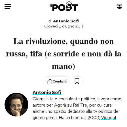
Auto
di
Antonio Sofi
Giovedì 2 giugno 2011
HOME
La rivoluzione, quando non
Italia
Moda
russa, tifa (e sorride e non dà la
Mondo
Libri
mano)
Politica
Consumismi
Tecnologia
Storie/Idee
Internet
Ok Boomer!
Condividi
Scienza
Media
Antonio Sofi
Cultura
Europa
Giornalista e consulente politico, lavora come
autore per
Agorà
su Rai Tre, per cui cura
Economia
Altrecose
anche uno spazio dedicato alla tv politica del
Sport
Mondiali calcio 2026
giorno prima. Ha un blog dal 2003,
Webgol