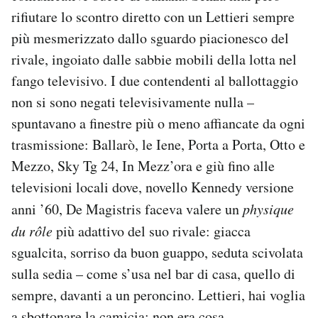
rifiutare lo scontro diretto con un Lettieri sempre
più mesmerizzato dallo sguardo piacionesco del
rivale, ingoiato dalle sabbie mobili della lotta nel
fango televisivo. I due contendenti al ballottaggio
non si sono negati televisivamente nulla –
spuntavano a finestre più o meno affiancate da ogni
trasmissione: Ballarò, le Iene, Porta a Porta, Otto e
Mezzo, Sky Tg 24, In Mezz’ora e giù fino alle
televisioni locali dove, novello Kennedy versione
anni ’60, De Magistris faceva valere un
physique
du rôle
più adattivo del suo rivale: giacca
sgualcita, sorriso da buon guappo, seduta scivolata
sulla sedia – come s’usa nel bar di casa, quello di
sempre, davanti a un peroncino. Lettieri, hai voglia
a sbottonare la camicia: non era cosa.