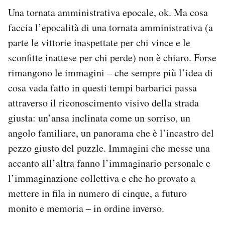
Una tornata amministrativa epocale, ok. Ma cosa
PODCAST
faccia l’epocalità di una tornata amministrativa (a
parte le vittorie inaspettate per chi vince e le
NEWSLETTER
sconfitte inattese per chi perde) non è chiaro. Forse
rimangono le immagini – che sempre più l’idea di
cosa vada fatto in questi tempi barbarici passa
I MIEI PREFERITI
attraverso il riconoscimento visivo della strada
giusta: un’ansa inclinata come un sorriso, un
SHOP
angolo familiare, un panorama che è l’incastro del
pezzo giusto del puzzle. Immagini che messe una
CALENDARIO
accanto all’altra fanno l’immaginario personale e
l’immaginazione collettiva e che ho provato a
AREA PERSONALE
mettere in fila in numero di cinque, a futuro
monito e memoria – in ordine inverso.
Area Personale
Newsletter