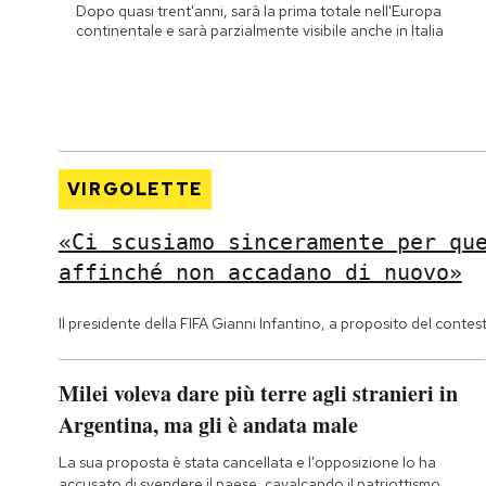
Dopo quasi trent'anni, sarà la prima totale nell'Europa
continentale e sarà parzialmente visibile anche in Italia
VIRGOLETTE
«Ci scusiamo sinceramente per qu
affinché non accadano di nuovo»
Il presidente della FIFA Gianni Infantino, a proposito del contes
Milei voleva dare più terre agli stranieri in
Argentina, ma gli è andata male
La sua proposta è stata cancellata e l’opposizione lo ha
accusato di svendere il paese, cavalcando il patriottismo