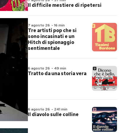
7 agosto 26
-
37 min
Il difficile mestiere di ripetersi
7 agosto 26
-
16 min
Tre artisti pop che si
sono incasinati e un
Hitch di spionaggio
sentimentale
6 agosto 26
-
49 min
Tratto da una storia vera
6 agosto 26
-
241 min
Il diavolo sulle colline