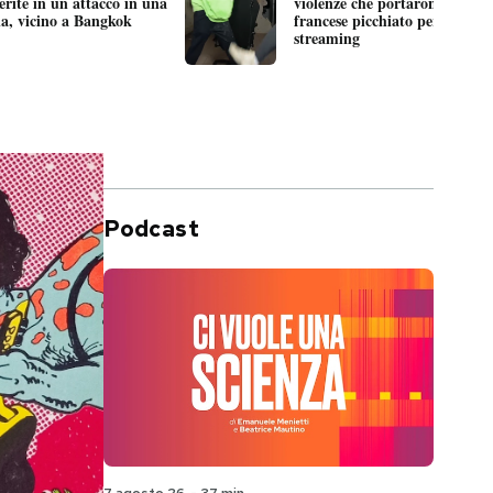
ferite in un attacco in una
violenze che portarono alla m
ia, vicino a Bangkok
francese picchiato per giorni i
streaming
Podcast