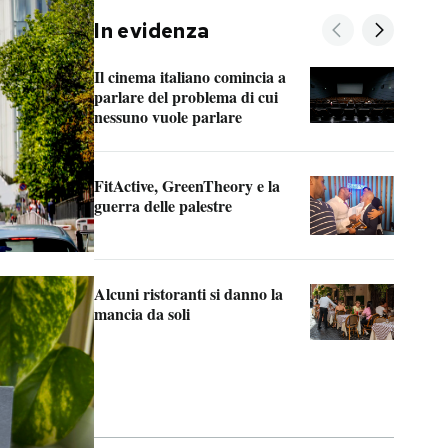
In evidenza
Il cinema italiano comincia a
A co
parlare del problema di cui
nessuno vuole parlare
Cosa
FitActive, GreenTheory e la
“Odi
guerra delle palestre
Che 
stru
Alcuni ristoranti si danno la
mancia da soli