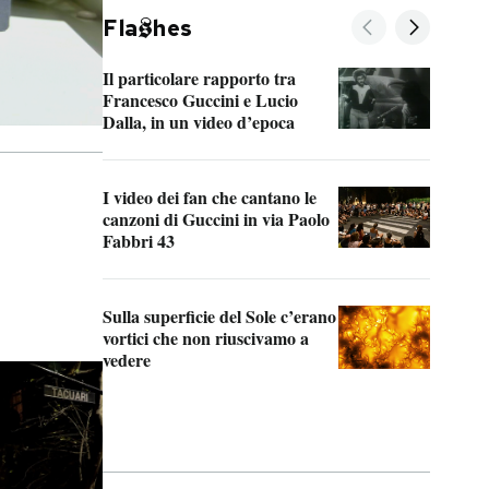
Fla
hes
Il particolare rapporto tra
La v
Francesco Guccini e Lucio
“Loc
Dalla, in un video d’epoca
Fran
I video dei fan che cantano le
Il d
canzoni di Guccini in via Paolo
Edoa
Fabbri 43
capp
Sulla superficie del Sole c’erano
Il f
vortici che non riuscivamo a
face
vedere
dent