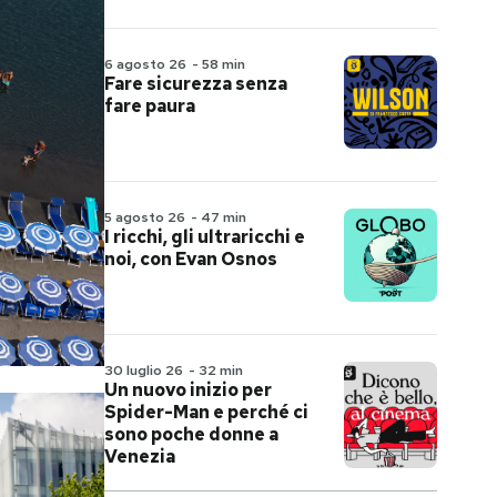
6 agosto 26
-
58 min
Fare sicurezza senza
fare paura
5 agosto 26
-
47 min
I ricchi, gli ultraricchi e
noi, con Evan Osnos
30 luglio 26
-
32 min
Un nuovo inizio per
Spider-Man e perché ci
sono poche donne a
Venezia