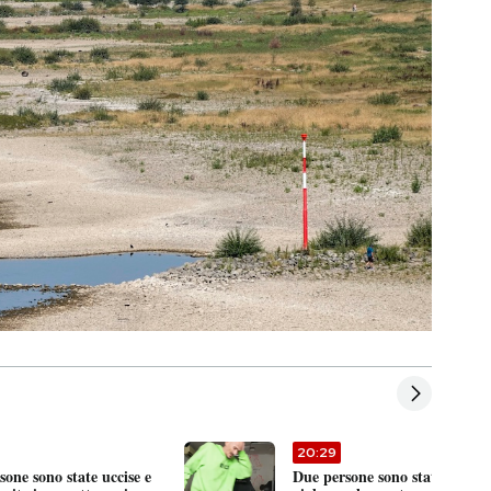
20:29
one sono state uccise e
Due persone sono state condan