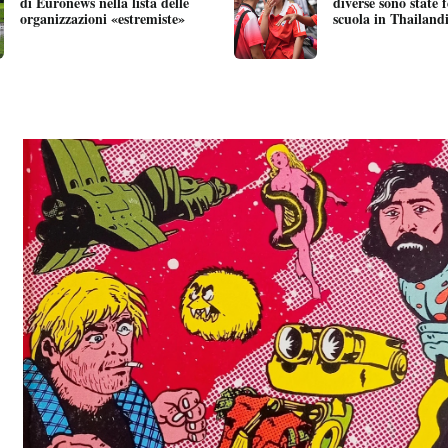
di Euronews nella lista delle
diverse sono state 
organizzazioni «estremiste»
scuola in Thailand