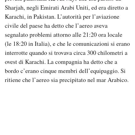
Sharjah, negli Emirati Arabi Uniti, ed era diretto a
PODCAST
Karachi, in Pakistan. L’autorità per l’aviazione
civile del paese ha detto che l’aereo aveva
NEWSLETTER
segnalato problemi attorno alle 21:20 ora locale
(le 18:20 in Italia), e che le comunicazioni si erano
interrotte quando si trovava circa 300 chilometri a
I MIEI PREFERITI
ovest di Karachi. La compagnia ha detto che a
bordo c’erano cinque membri dell’equipaggio. Si
SHOP
ritiene che l’aereo sia precipitato nel mar Arabico.
CALENDARIO
AREA PERSONALE
Area Personale
Newsletter