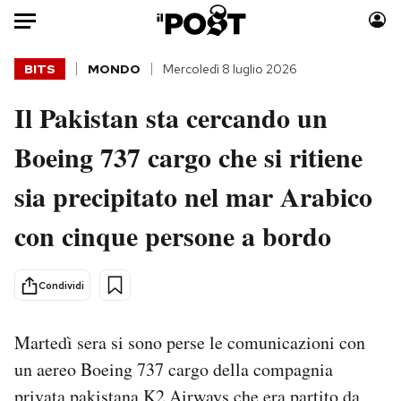
Auto
BITS
MONDO
Mercoledì 8 luglio 2026
Il Pakistan sta cercando un
HOME
Boeing 737 cargo che si ritiene
Italia
Moda
Mondo
Libri
sia precipitato nel mar Arabico
Politica
Consumismi
con cinque persone a bordo
Tecnologia
Storie/Idee
Internet
Ok Boomer!
Scienza
Media
Condividi
Cultura
Europa
Economia
Altrecose
Martedì sera si sono perse le comunicazioni con
Sport
Mondiali calcio 2026
un aereo Boeing 737 cargo della compagnia
privata pakistana K2 Airways che era partito da