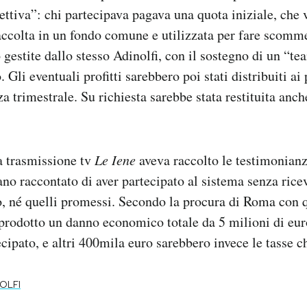
tiva”: chi partecipava pagava una quota iniziale, che 
accolta in un fondo comune e utilizzata per fare scomme
estite dallo stesso Adinolfi, con il sostegno di un “tea
. Gli eventuali profitti sarebbero poi stati distribuiti ai 
 trimestrale. Su richiesta sarebbe stata restituita anc
a trasmissione tv
Le Iene
aveva raccolto le testimonianz
no raccontato di aver p
artecipato al sistema senza ricev
zio, né quelli promessi. Secondo la procura di Roma con 
prodotto un danno economico totale da 5 milioni di eur
cipato, e altri 400mila euro sarebbero invece le tasse c
OLFI