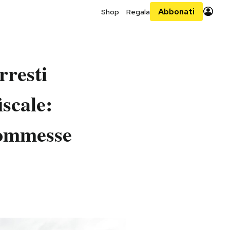
Abbonati
Shop
Regala
rresti
iscale:
commesse