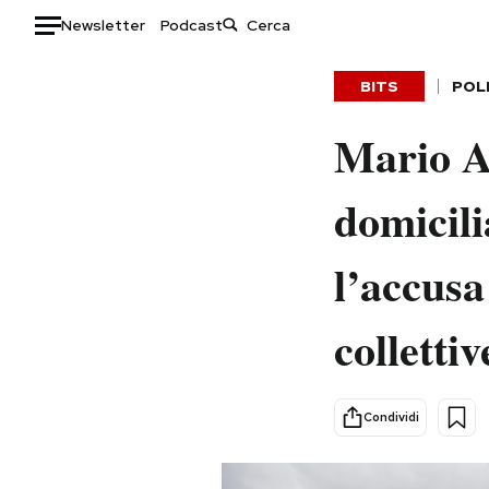
Newsletter
Podcast
Auto
BITS
POL
HOME
Mario Ad
Italia
Moda
domicili
Mondo
Libri
Politica
Consumismi
l’accus
Tecnologia
Storie/Idee
Internet
Ok Boomer!
collettiv
Scienza
Media
Cultura
Europa
Economia
Altrecose
Condividi
Sport
Mondiali calcio 2026