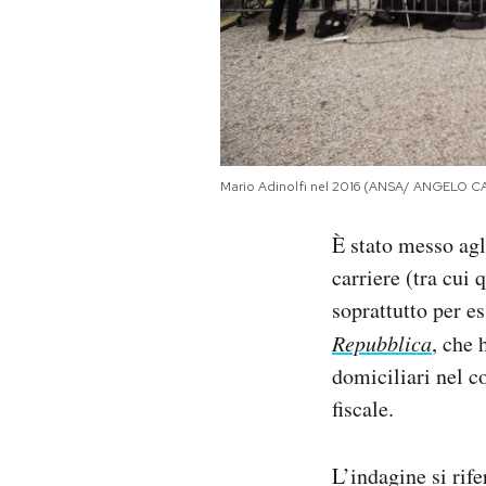
Notifiche mobile
Regala il Post
Hai bisogno di aiuto?
Esci
Mario Adinolfi nel 2016 (ANSA/ ANGELO 
È stato messo agl
carriere (tra cui
soprattutto per es
Repubblica
, che 
domiciliari nel c
fiscale.
L’indagine si rif