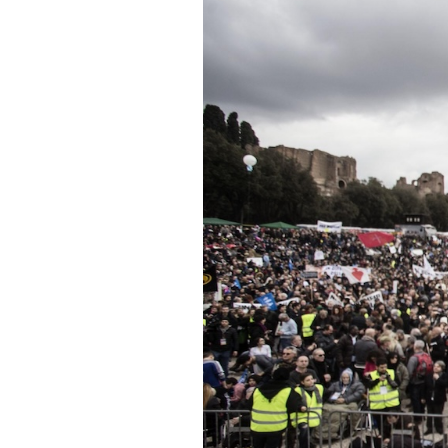
PODCAST
NEWSLETTER
I MIEI PREFERITI
SHOP
CALENDARIO
AREA PERSONALE
Area Personale
Newsletter