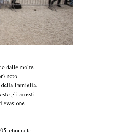
ico dalle molte
er) noto
o della Famiglia.
osto gli arresti
ed evasione
2005, chiamato