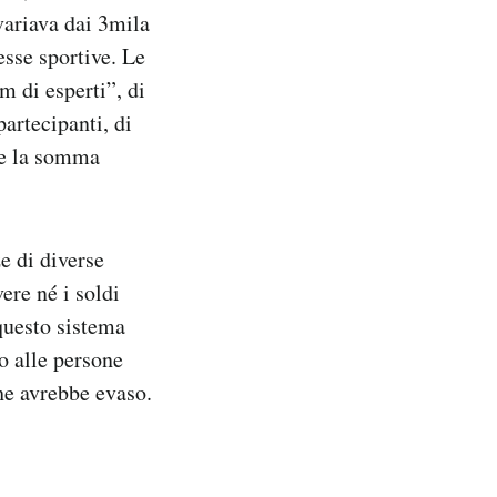
variava dai 3mila
sse sportive. Le
m di esperti”, di
partecipanti, di
he la somma
e di diverse
ere né i soldi
questo sistema
o alle persone
he avrebbe evaso.