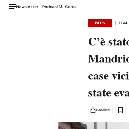
Newsletter
Podcast
Auto
BITS
ITAL
HOME
C’è stat
Italia
Moda
Mandrion
Mondo
Libri
Politica
Consumismi
case vic
Tecnologia
Storie/Idee
Internet
Ok Boomer!
state ev
Scienza
Media
Cultura
Europa
Economia
Altrecose
Condividi
Sport
Mondiali calcio 2026