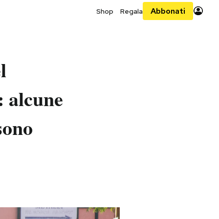
Abbonati
Shop
Regala
l
: alcune
sono