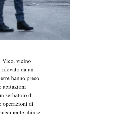
i Vico, vicino
 rilevato da un
 serre hanno preso
e abitazioni
un serbatoio di
le operazioni di
raneamente chiuse