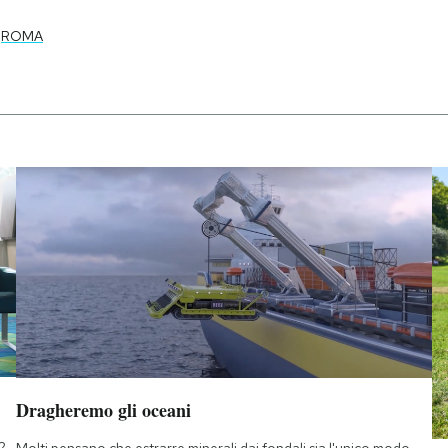
ROMA
Dragheremo gli oceani
2
Molti pensano che estrarre minerali dai fondali sia l'unico modo