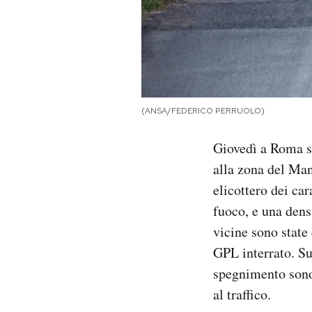
Notifiche mobile
Regala il Post
Hai bisogno di aiuto?
Esci
(ANSA/FEDERICO PERRUOLO)
Giovedì a Roma s
alla zona del Mand
elicottero dei ca
fuoco, e una dens
vicine sono state
GPL interrato. Sul
spegnimento sono
al traffico.