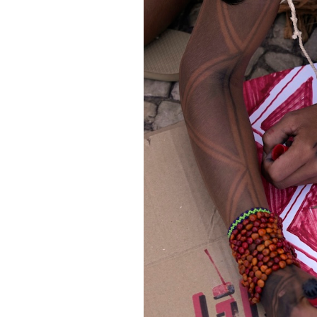
PODCAST
NEWSLETTER
I MIEI PREFERITI
SHOP
CALENDARIO
AREA PERSONALE
Area Personale
Newsletter