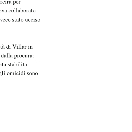
reira per
veva collaborato
nvece stato ucciso
tà di Villar in
 dalla procura:
ta stabilita.
gli omicidi sono