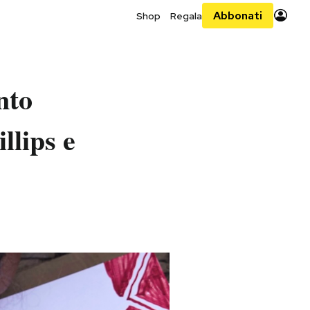
Abbonati
Shop
Regala
nto
llips e