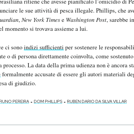
rasiliana ritiene che avesse pianificato l’omicidio di Pe
nciare le sue attività di pesca illegale. Phillips, che a
uardian
,
New York Times
e
Washington Post
, sarebbe i
el momento si trovava assieme a lui.
ce ci sono
indizi sufficienti
per sostenere le responsabili
te o di persona direttamente coinvolta, come sostenuto
a processo. La data della prima udienza non è ancora sta
e
formalmente accusate di essere gli autori materiali de
tesa di giudizio.
-
-
RUNO PEREIRA
DOM PHILLIPS
RUBEN DARIO DA SILVA VILLAR