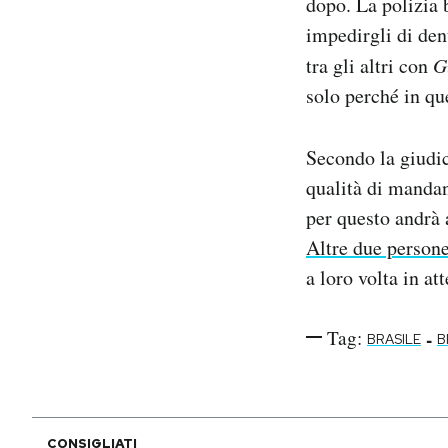
dopo. La polizia b
impedirgli di denu
tra gli altri con
G
solo perché in qu
Secondo la giudi
qualità di mandan
per questo andrà 
Altre due person
a loro volta in at
Tag:
-
BRASILE
B
CONSIGLIATI