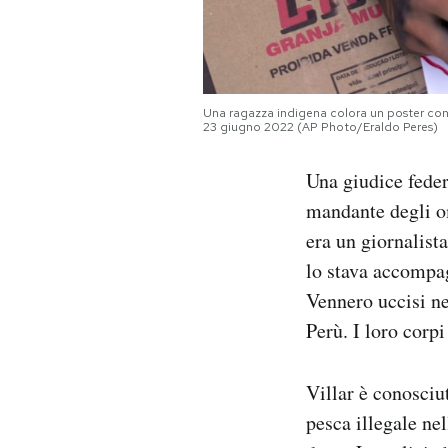
Notifiche mobile
Regala il Post
Hai bisogno di aiuto?
Esci
Una ragazza indigena colora un poster con i 
23 giugno 2022 (AP Photo/Eraldo Peres)
Una giudice feder
mandante degli o
era un giornalista
lo stava accompag
Vennero uccisi ne
Perù. I loro corp
Villar è conosciu
pesca illegale nel