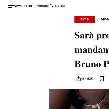
Newsletter
Podcast
Auto
BITS
MO
HOME
Sarà pro
Italia
Moda
mandante
Mondo
Libri
Politica
Consumismi
Bruno Pe
Tecnologia
Storie/Idee
Internet
Ok Boomer!
Scienza
Media
Condividi
Cultura
Europa
Economia
Altrecose
Sport
Mondiali calcio 2026