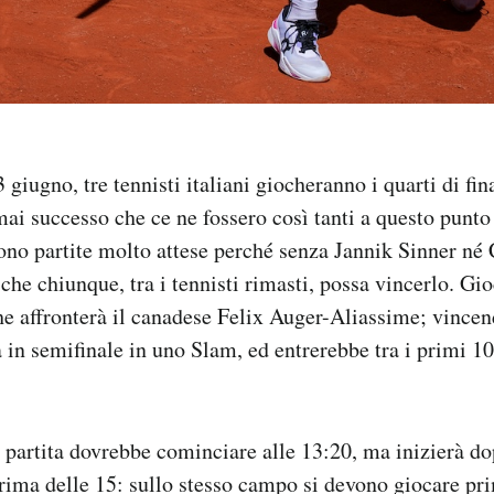
giugno, tre tennisti italiani giocheranno i quarti di fi
ai successo che ce ne fossero così tanti a questo punto
no partite molto attese perché senza Jannik Sinner né 
 che chiunque, tra i tennisti rimasti, possa vincerlo. G
he affronterà il canadese Felix Auger-Aliassime; vince
a in semifinale in uno Slam, ed entrerebbe tra i primi 1
partita dovrebbe cominciare alle 13:20, ma inizierà do
ima delle 15: sullo stesso campo si devono giocare pri