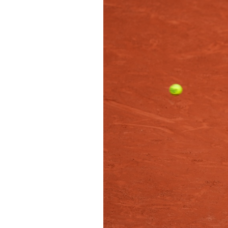
PODCAST
NEWSLETTER
I MIEI PREFERITI
SHOP
CALENDARIO
AREA PERSONALE
Area Personale
Newsletter