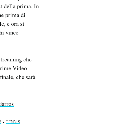
et della prima. In
he prima di
e, e ora si
hi vince
 streaming che
Prime Video
finale, che sarà
Garros
-
S
TENNIS