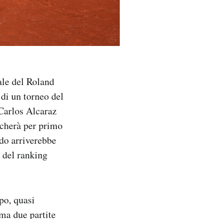
nale del Roland
 di un torneo del
Carlos Alcaraz
iocherà per primo
ndo arriverebbe
0 del ranking
po, quasi
ma due partite