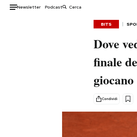
Newsletter
Podcast
Auto
BITS
SPO
HOME
Dove vede
Italia
Moda
finale d
Mondo
Libri
Politica
Consumismi
giocano
Tecnologia
Storie/Idee
Internet
Ok Boomer!
Scienza
Media
Condividi
Cultura
Europa
Economia
Altrecose
Sport
Mondiali calcio 2026