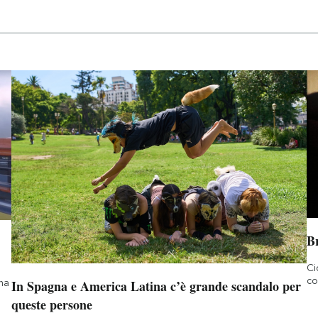
B
Ci
co
 ma
In Spagna e America Latina c’è grande scandalo per
queste persone