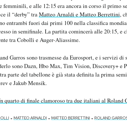
le femminili, e alle 12:15 era ancora in corso il primo s
ece il “derby” tra
Matteo Arnaldi e Matteo Berrettini
, c
no entrambi fuori dai primi 100 nella classifica mondial
esso in semifinale. La partita comincerà alle 20:15, e c
cente tra Cobolli e Auger-Aliassime.
land Garros sono trasmesse da Eurosport, e i servizi di
derlo sono Dazn, Hbo Max, Tim Vision, Discovery+ e 
ra parte del tabellone è già stata definita la prima semi
erev e Jakub Mensik.
n quarto di finale clamoroso tra due italiani al Roland 
-
-
-
OLLI
MATTEO ARNALDI
MATTEO BERRETTINI
ROLAND GARRO