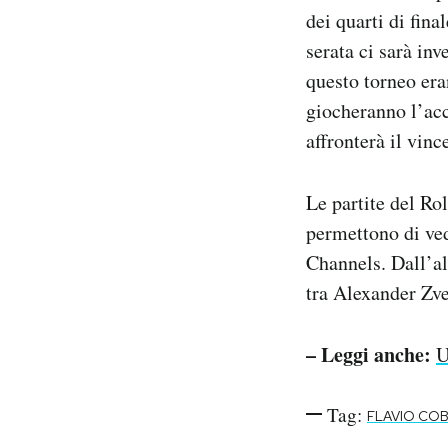
dei quarti di fina
serata ci sarà inv
questo torneo era
giocheranno l’acc
affronterà il vin
Le partite del Ro
permettono di ve
Channels. Dall’alt
tra Alexander Zv
– Leggi anche:
U
Tag:
FLAVIO COB