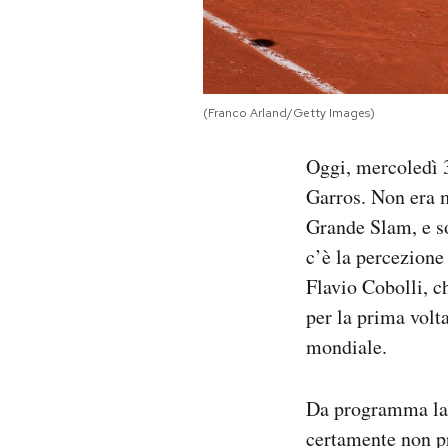
Notifiche mobile
Regala il Post
Hai bisogno di aiuto?
Esci
(Franco Arland/Getty Images)
Oggi, mercoledì 3 
Garros. Non era m
Grande Slam, e so
c’è la percezione
Flavio Cobolli, c
per la prima volt
mondiale.
Da programma la 
certamente non pr