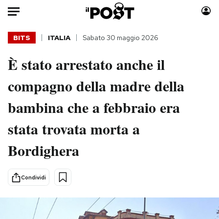
Auto
BITS
ITALIA
Sabato 30 maggio 2026
È stato arrestato anche il
HOME
compagno della madre della
Italia
Moda
Mondo
Libri
bambina che a febbraio era
Politica
Consumismi
stata trovata morta a
Tecnologia
Storie/Idee
Internet
Ok Boomer!
Bordighera
Scienza
Media
Cultura
Europa
Condividi
Economia
Altrecose
Sport
Mondiali calcio 2026