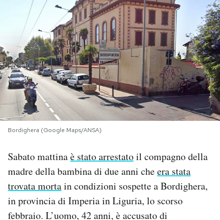
PODCAST
NEWSLETTER
I MIEI PREFERITI
SHOP
Bordighera (Google Maps/ANSA)
CALENDARIO
Sabato mattina
è stato arrestato
il compagno della
madre della bambina di due anni che
era stata
AREA PERSONALE
trovata morta
in condizioni sospette a Bordighera,
in provincia di Imperia in Liguria, lo scorso
Area Personale
febbraio. L’uomo, 42 anni, è accusato di
Newsletter