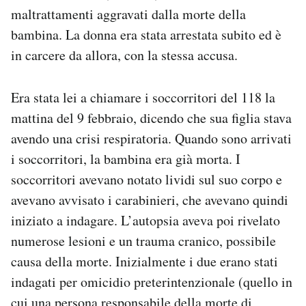
Notifiche mobile
maltrattamenti aggravati dalla morte della
Regala il Post
bambina. La donna era stata arrestata subito ed è
Hai bisogno di aiuto?
in carcere da allora, con la stessa accusa.
Esci
Era stata lei a chiamare i soccorritori del 118 la
mattina del 9 febbraio, dicendo che sua figlia stava
avendo una crisi respiratoria. Quando sono arrivati
i soccorritori, la bambina era già morta. I
soccorritori avevano notato lividi sul suo corpo e
avevano avvisato i carabinieri, che avevano quindi
iniziato a indagare. L’autopsia aveva poi rivelato
numerose lesioni e un trauma cranico, possibile
causa della morte. Inizialmente i due erano stati
indagati per omicidio preterintenzionale (quello in
cui una persona responsabile della morte di