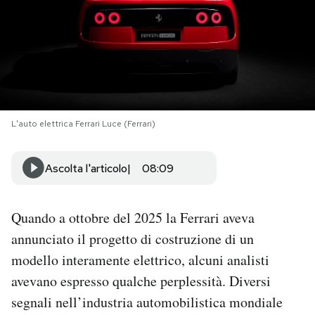
PODCAST
NEWSLETTER
I MIEI PREFERITI
L'auto elettrica Ferrari Luce (Ferrari)
Ascolta l'articolo
08:09
SHOP
CALENDARIO
Quando a ottobre del 2025 la Ferrari aveva
annunciato il progetto di costruzione di un
modello interamente elettrico, alcuni analisti
AREA PERSONALE
avevano espresso qualche perplessità. Diversi
Area Personale
segnali nell’industria automobilistica mondiale
Newsletter