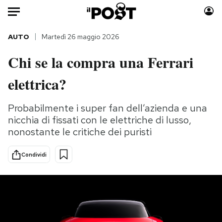
Auto
AUTO
Martedì 26 maggio 2026
Chi se la compra una Ferrari
HOME
elettrica?
Italia
Moda
Mondo
Libri
Probabilmente i super fan dell’azienda e una
Politica
Consumismi
nicchia di fissati con le elettriche di lusso,
Tecnologia
Storie/Idee
nonostante le critiche dei puristi
Internet
Ok Boomer!
Scienza
Media
Condividi
Cultura
Europa
Economia
Altrecose
Sport
Mondiali calcio 2026