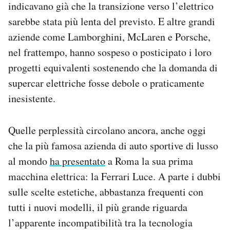
indicavano già che la transizione verso l’elettrico
Notifiche mobile
sarebbe stata più lenta del previsto. E altre grandi
Regala il Post
aziende come Lamborghini, McLaren e Porsche,
Hai bisogno di aiuto?
Esci
nel frattempo, hanno sospeso o posticipato i loro
progetti equivalenti sostenendo che la domanda di
supercar elettriche fosse debole o praticamente
inesistente.
Quelle perplessità circolano ancora, anche oggi
che la più famosa azienda di auto sportive di lusso
al mondo
ha presentato
a Roma la sua prima
macchina elettrica: la Ferrari Luce. A parte i dubbi
sulle scelte estetiche, abbastanza frequenti con
tutti i nuovi modelli, il più grande riguarda
l’apparente incompatibilità tra la tecnologia