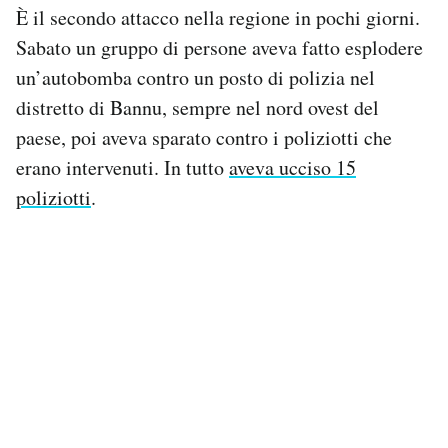
È il secondo attacco nella regione in pochi giorni.
Notifiche mobile
Regala il Post
Sabato un gruppo di persone aveva fatto esplodere
Hai bisogno di aiuto?
un’autobomba contro un posto di polizia nel
Esci
distretto di Bannu, sempre nel nord ovest del
paese, poi aveva sparato contro i poliziotti che
erano intervenuti. In tutto
aveva ucciso 15
poliziotti
.