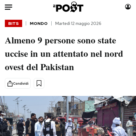
Auto
BITS
MONDO
Martedì 12 maggio 2026
Almeno 9 persone sono state
HOME
uccise in un attentato nel nord
Italia
Moda
Mondo
Libri
ovest del Pakistan
Politica
Consumismi
Tecnologia
Storie/Idee
Condividi
Internet
Ok Boomer!
Scienza
Media
Cultura
Europa
Economia
Altrecose
Sport
Mondiali calcio 2026