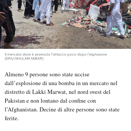
PODCAST
NEWSLETTER
I MIEI PREFERITI
Il mercato dove è avvenuto l'attacco poco dopo l'esplosione
(EPA/GHULAM AKBAR)
SHOP
Almeno 9 persone sono state uccise
dall’esplosione di una bomba in un mercato nel
CALENDARIO
distretto di Lakki Marwat, nel nord ovest del
Pakistan e non lontano dal confine con
AREA PERSONALE
l’Afghanistan. Decine di altre persone sono state
ferite.
Area Personale
Newsletter