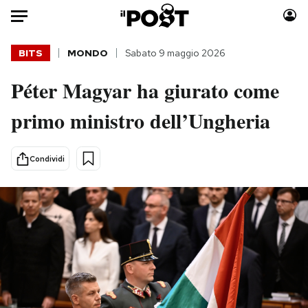
Auto
BITS
MONDO
Sabato 9 maggio 2026
Péter Magyar ha giurato come
HOME
primo ministro dell’Ungheria
Italia
Moda
Mondo
Libri
Politica
Consumismi
Condividi
Tecnologia
Storie/Idee
Internet
Ok Boomer!
Scienza
Media
Cultura
Europa
Economia
Altrecose
Sport
Mondiali calcio 2026