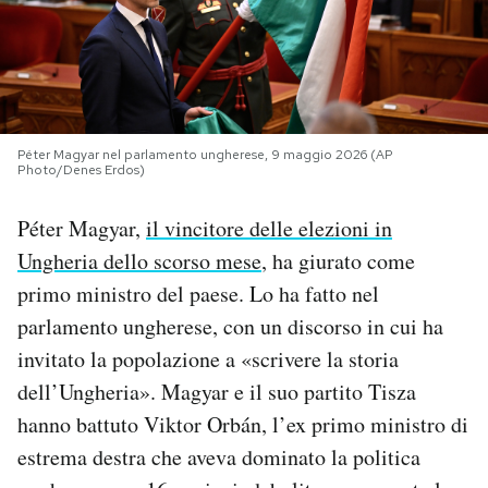
PODCAST
NEWSLETTER
Péter Magyar nel parlamento ungherese, 9 maggio 2026 (AP
Photo/Denes Erdos)
I MIEI PREFERITI
Péter Magyar,
il vincitore delle elezioni in
Ungheria dello scorso mese
, ha giurato come
SHOP
primo ministro del paese. Lo ha fatto nel
parlamento ungherese, con un discorso in cui ha
CALENDARIO
invitato la popolazione a «scrivere la storia
dell’Ungheria». Magyar e il suo partito Tisza
AREA PERSONALE
hanno battuto Viktor Orbán, l’ex primo ministro di
Area Personale
estrema destra che aveva dominato la politica
Newsletter