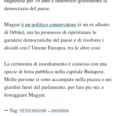
ungherese per 16 anni e indebolito gravemente la
Notifiche mobile
democrazia del paese.
Regala il Post
Hai bisogno di aiuto?
Magyar
è un politico conservatore
(è un ex alleato
Esci
di Orbán), ma ha promesso di ripristinare le
garanzie democratiche del paese e di risolvere i
dissidi con l’Unione Europea, tra le altre cose.
La cerimonia di insediamento è coincisa con una
specie di festa pubblica nella capitale Budapest.
Molte persone si sono accampate nella piazza e nei
giardini fuori dal parlamento, per fare pic-nic e
festeggiare Magyar.
Tag:
-
PÉTER MAGYAR
UNGHERIA