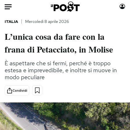
Auto
ITALIA
Mercoledì 8 aprile 2026
L’unica cosa da fare con la
HOME
frana di Petacciato, in Molise
Italia
Moda
Mondo
Libri
È aspettare che si fermi, perché è troppo
Politica
Consumismi
estesa e imprevedibile, e inoltre si muove in
Tecnologia
Storie/Idee
modo peculiare
Internet
Ok Boomer!
Scienza
Media
Condividi
Cultura
Europa
Economia
Altrecose
Sport
Mondiali calcio 2026