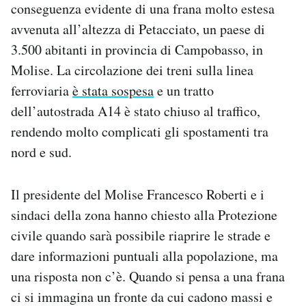
conseguenza evidente di una frana molto estesa
Notifiche mobile
avvenuta all’altezza di Petacciato, un paese di
Regala il Post
Hai bisogno di aiuto?
3.500 abitanti in provincia di Campobasso, in
Esci
Molise. La circolazione dei treni sulla linea
ferroviaria
è stata sospesa
e un tratto
dell’autostrada A14 è stato chiuso al traffico,
rendendo molto complicati gli spostamenti tra
nord e sud.
Il presidente del Molise Francesco Roberti e i
sindaci della zona hanno chiesto alla Protezione
civile quando sarà possibile riaprire le strade e
dare informazioni puntuali alla popolazione, ma
una risposta non c’è. Quando si pensa a una frana
ci si immagina un fronte da cui cadono massi e