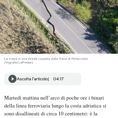
PODCAST
NEWSLETTER
I MIEI PREFERITI
La crepa in una strada causata dalla frana di Petacciato
(Vignale/LaPresse)
SHOP
Ascolta l'articolo
04:17
CALENDARIO
Martedì mattina nell’arco di poche ore i binari
AREA PERSONALE
della linea ferroviaria lungo la costa adriatica si
Area Personale
sono disallineati di circa 10 centimetri: è la
Newsletter